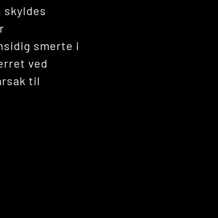
 skyldes
r
nsidig smerte i
erret ved
rsak til