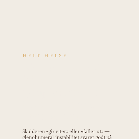
HELT HELSE
Kjenner du deg
igjen i
symptomene på
Glenohumeral
instabilitet?
Skulderen «gir etter» eller «faller ut» —
glenohumeral instabilitet svarer godt på