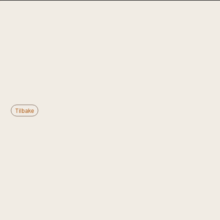
Denne informasjonen er til generell kunnskap og
erstatter ikke medisinsk rådgivning. Kontakt lege
ved vedvarende plager.
Tilbake
Hva er
glenohumeral
instabilitet?
Glenohumeral instabilitet klassifiseres som