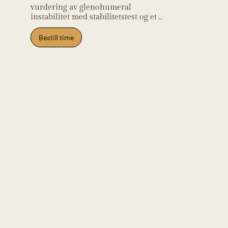
vurdering av glenohumeral 
instabilitet med stabilitetstest og et 
individuelt stabiliserende 
øvelsesprogram. Vi koordinerer til 
Bestill time
ortoped ved traumatisk 
residivinstabilitet. Klinikken ligger på 
Frysja og tar imot pasienter fra 
Kjelsås, Grefsen, Tåsen, Nydalen og 
Oslo nord.