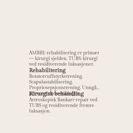
Hvordan
behandles
Glenohumeral
instabilitet?
AMBRI: rehabilitering er primær
— kirurgi sjelden. TUBS: kirurgi
ved residiverende luksasjoner.
Rehabilitering
Rotatorcuffstyrketrening.
Scapulastabilisering.
Propriosepsjonstrening. Unngå
provocerende stillinger.
Kirurgisk behandling
Artroskopisk Bankart-repair ved
TUBS og residiverende fremre
luksasjon.