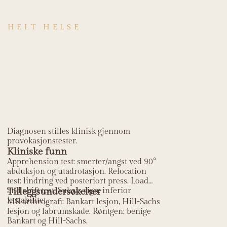
HELT HELSE
Hvordan stilles
diagnosen
Glenohumeral
instabilitet?
Diagnosen stilles klinisk gjennom
provokasjonstester.
Kliniske funn
Apprehension test: smerter/angst ved 90°
abduksjon og utadrotasjon. Relocation
test: lindring ved posteriort press. Load
and shift test. Sulcus sign: inferior
Tilleggsundersøkelser
instabilitet.
MR arthrografi: Bankart lesjon, Hill-Sachs
lesjon og labrumskade. Røntgen: benige
Bankart og Hill-Sachs.