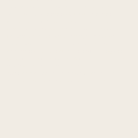
traumatisk (TUBS: Traumatic Unilateral Bankart
Surgery) eller atraumatisk (AMBRI: Atraumatic
Multidirectional Bilateral Rehabilitation Inferior
capsule). Traumatisk fremre instabilitet skyldes
Bankart-lesjon ved første luksasjon; risiko for
residivluksasjon er høy hos unge under 25 år.
Atraumatisk multidireksjonell instabilitet skyldes
generalisert kapsellaksitet. Stabiliserende øvelser
med fokus på rotatormansjett og
scapulastabilisatorer er primær behandling for
atraumatisk; kirurgi ved traumatisk residiv.