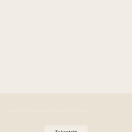
Massasje kan redusere muskelspenninger, ømhet,
stivhet og behov for restitusjon.
Usikker på hva du trenger hjelp med?
Ta kontakt