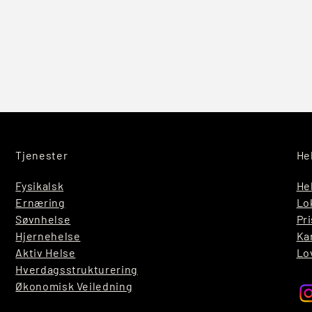
Tjenester
He
Fysikalsk
He
Ernæring
Lo
Søvnhelse
Pri
Hjernehelse
Ka
Aktiv Helse
Lo
Hverdagsstrukturering
Økonomisk Veiledning