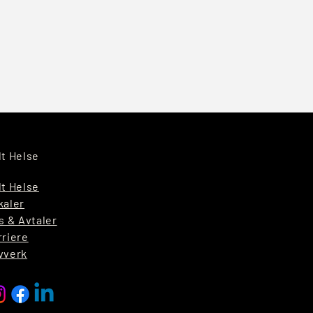
lt Helse
lt Helse
kaler
s & Avtaler
rriere
vverk