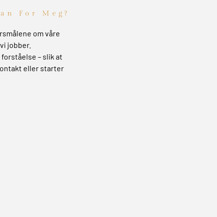
lan For Meg?
pørsmålene om våre
vi jobber.
forståelse – slik at
ontakt eller starter