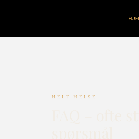
HJE
HELT HELSE
FAQ – ofte st
spørsmål