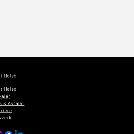
lt Helse
lt Helse
kaler
s & Avtaler
rriere
vverk