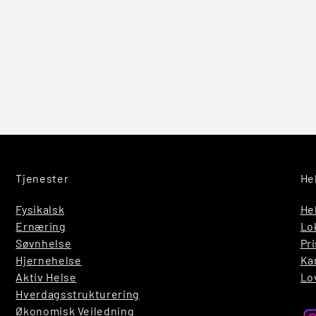
Tjenester
He
Fysikalsk
He
Ernæring
Lo
Søvnhelse
Pri
Hjernehelse
Ka
Aktiv Helse
Lo
Hverdagsstrukturering
Økonomisk Veiledning