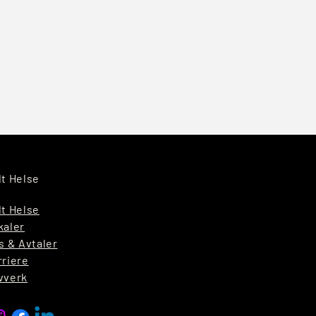
lt Helse
lt Helse
kaler
s & Avtaler
rriere
vverk