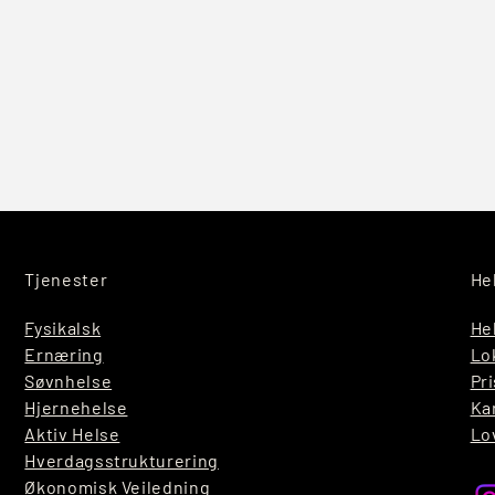
Tjenester
He
Fysikalsk
He
Ernæring
Lo
Søvnhelse
Pri
Hjernehelse
Ka
Aktiv Helse
Lo
Hverdagsstrukturering
Økonomisk Veiledning