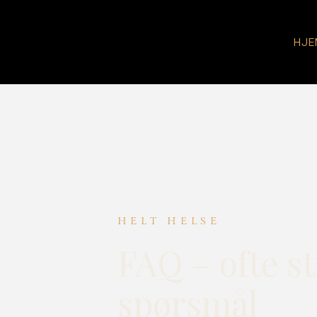
HJE
HELT HELSE
FAQ – ofte st
spørsmål