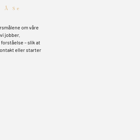
t Å Se
pørsmålene om våre
vi jobber.
forståelse – slik at
ontakt eller starter