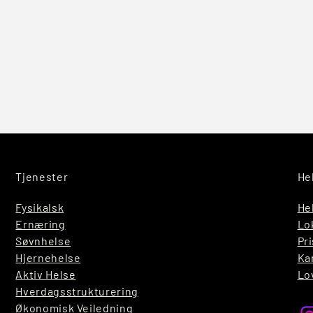
Tjenester
He
Fysikalsk
He
Ernæring
Lo
Søvnhelse
Pri
Hjernehelse
Ka
Aktiv Helse
Lo
Hverdagsstrukturering
Økonomisk Veiledning