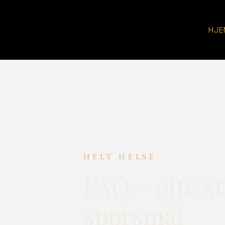
HJE
HELT HELSE
FAQ – ofte st
spørsmål