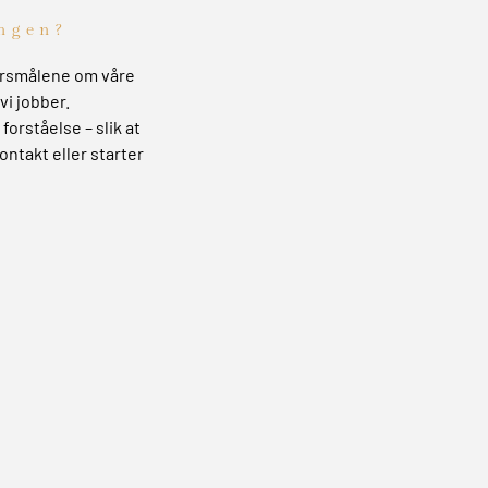
ngen?
pørsmålene om våre
vi jobber.
forståelse – slik at
ontakt eller starter