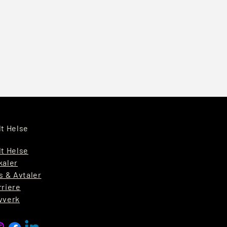
lt Helse
lt Helse
kaler
s & Avtaler
rriere
vverk