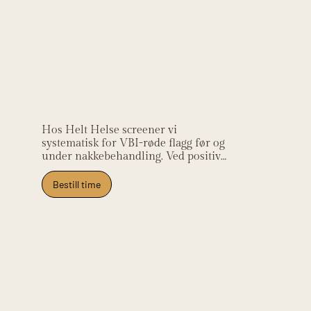
Helt Helse sin
kliniske
relevans
Hos Helt Helse screener vi 
systematisk for VBI-røde flagg før og 
under nakkebehandling. Ved positiv 
screening koordinerer vi til lege og 
nevrolog umiddelbart. Klinikken 
Bestill time
ligger på Frysja og tar imot pasienter 
fra Kjelsås, Grefsen, Tåsen, Nydalen 
og Oslo nord.