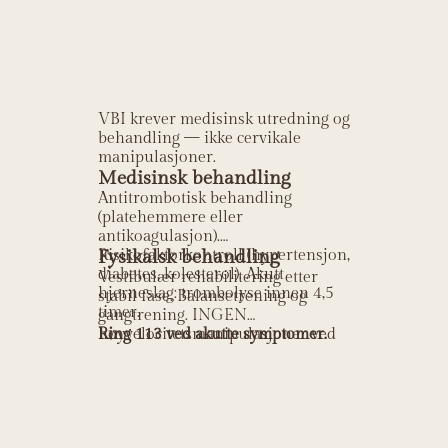
vertebrobasilæ
r insuffisiens?
VBI krever medisinsk utredning og
behandling — ikke cervikale
manipulasjoner.
Medisinsk behandling
Antitrombotisk behandling
(platehemmere eller
antikoagulasjon).
Risikofaktorkontroll (hypertensjon,
Fysikalsk behandling
diabetes, kolesterol). Akutt
Vestibulær rehabilitering etter
hjerneslag: trombolyse innen 4,5
stabil fase. Balansetrening og
timer.
gangtrening. INGEN
høyvelocitetsmanipulasjoner ved
Ring 113 ved akutte symptomer.
bekreftet VBI.