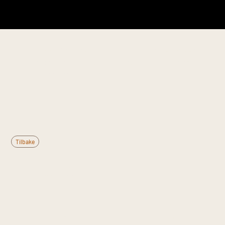
Denne informasjonen er til generell kunnskap og
erstatter ikke medisinsk rådgivning. Kontakt lege
ved vedvarende plager.
Tilbake
Hva er
vertebrobasilær
insuffisiens (VBI)?