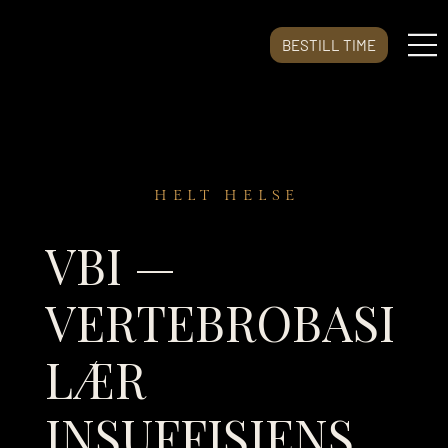
BESTILL TIME
HELT HELSE
VBI —
VERTEBROBASI
LÆR
INSUFFISIENS