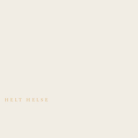
HELT HELSE
Hvordan stilles
diagnosen VBI —
vertebrobasilær