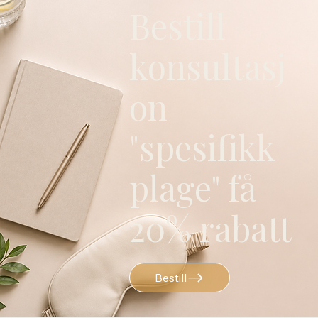
Bestill
konsultasj
on
"spesifikk
plage" få
20% rabatt
Bestill