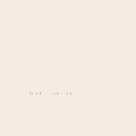
HELT HELSE
Hva er årsaken
til VBI —
vertebrobasilæ