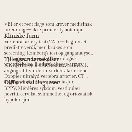
insuffisiens?
VBI er et rødt flagg som krever medisinsk
utredning — ikke primær fysioterapi.
Kliniske funn
Vertebral artery test (VAT) — begrenset
prediktiv verdi, men brukes som
screening. Romberg's test og ganganalyse.
Nystagmusvurdering. Nevrologisk
Tilleggsundersøkelser
undersøkelse. Blodtrykk begge armer.
MR hjerne og hjernestamme. MRA (MR-
angiografi): vurderer vertebralarteriene.
Doppler ultralyd vertebralarterier. CT-
angiografi ved akutt presentasjon.
Differensialdiagnoser
BPPV, Ménières sykdom, vestibulær
nevritt, cervikal svimmelhet og ortostatisk
hypotensjon.