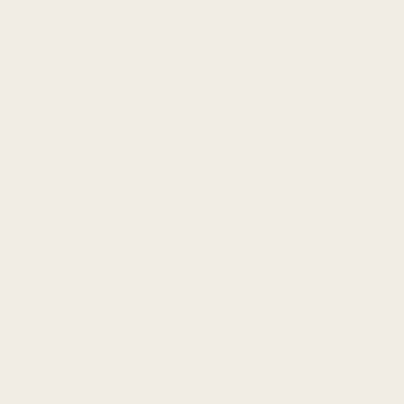
Vertebrobasilær insuffisiens (VBI) er redusert
blodgjennomstrømning i vertebrobasilærsystemet —
a. vertebralis og a. basilaris — forårsaket av
aterosklerose, arteriell dissekan eller mekanisk
kompresjon. De klassiske røde flaggene for VBI ved
nakkebehandling sammenfattes i 5D og 3N:
Dizziness, Diplopia, Dysarthria, Dysphagia, Drop
attacks, Nausea, Numbness, Nystagmus. Screening
med HINTS-undersøkelse og anamnese er
avgjørende. Cervikal arteriell dissekan kan oppstå
spontant eller ved traume.