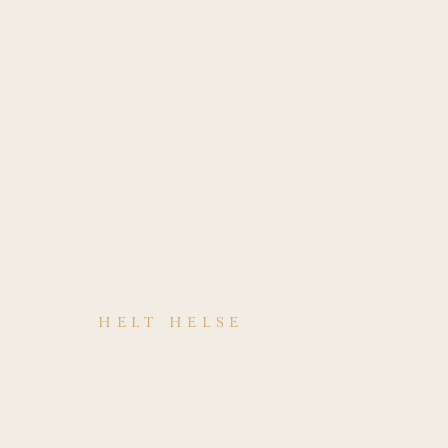
HELT HELSE
Hvordan
behandles VBI
—