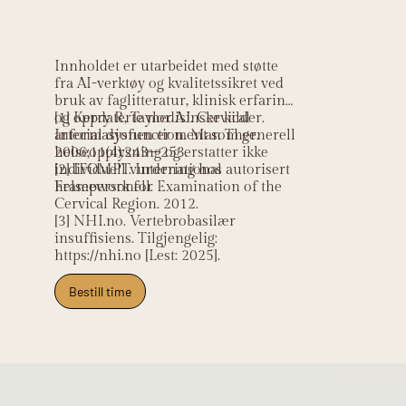
Kildehenvisning
Innholdet er utarbeidet med støtte
fra AI-verktøy og kvalitetssikret ved
bruk av faglitteratur, klinisk erfaring
og oppdaterte medisinske kilder.
[1] Kerry R, Taylor AJ. Cervical
Informasjonen er ment som generell
arterial dysfunction. Man Ther.
helseopplysning og erstatter ikke
2006;11(4):243–253.
individuell vurdering hos autorisert
[2] IFOMPT. International
helsepersonell.
Framework for Examination of the
Cervical Region. 2012.
[3] NHI.no. Vertebrobasilær
insuffisiens. Tilgjengelig:
https://nhi.no [Lest: 2025].
Bestill time