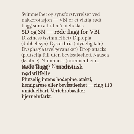
Svimmelhet og synsforstyrrelser ved
nakkerotasjon — VBI er et viktig rødt
flagg som alltid må utelukkes.
5D og 3N — røde flagg for VBI
Dizziness (svimmelhet). Diplopia
(dobbeltsyn). Dysarthria (utydelig tale).
Dysphagia (svelgevansker). Drop attacks
(plutselig fall uten bevisstløshet). Nausea
(kvalme). Numbness (nummenhet i
ansikt/kropp). Nystagmus.
Røde flagg — medisinsk
nødstilfelle
Plutselig intens hodepine, ataksi,
hemiparese eller bevisstløshet — ring 113
umiddelbart. Vertebrobasilær
hjerneinfarkt.