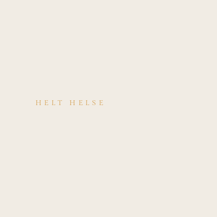
HELT HELSE
Kjenner du deg
igjen i
symptomene på
VBI —
vertebrobasilær
insuffisiens?