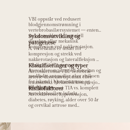
r insuffisiens?
VBI oppstår ved redusert
blodgjennomstrømning i
vertebrobasilærsystemet — enten
ved aterosklerose, arteriell
Sykdomsutvikling og
dissekan eller mekanisk
patogenese
kompresjon ved nakkerotasjon.
A. vertebralis er utsatt for
kompresjon og strekk ved
nakkerotasjon og lateralfleksjon —
særlig i C1/C2-segmentet.
Klassifiseringer og typer
Aterosklerose, arteriell dissekan og
Aterosklerotisk VBI. Vertebral
medfødte anomalier øker risikoen
arterie-dissekan (spontan eller
for iskemi i hjernestamme og
traumatisk). Mekanisk kompresjon
lillehjernen.
(cervikal artrose). TIA vs. komplett
Risikofaktorer
vertebrobasilær infarkt.
Aterosklerose, hypertensjon,
diabetes, røyking, alder over 50 år
og cervikal artrose med
osteofyttkompresjon av a.
vertebralis.