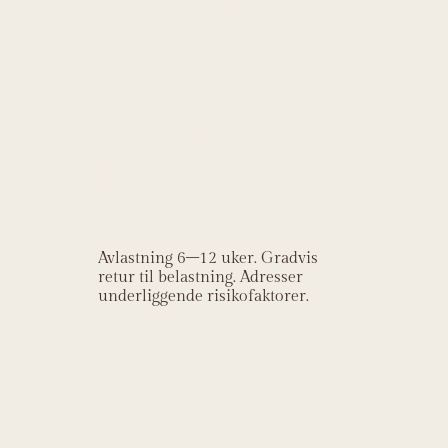
Hvordan
behandles
Stressfraktur
bekken
(pubisrami og
os sacrum)?
Avlastning 6–12 uker. Gradvis
retur til belastning. Adresser
underliggende risikofaktorer.