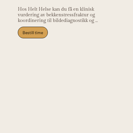
Hos Helt Helse kan du få en klinisk 
vurdering av bekkenstressfraktur og 
koordinering til bildediagnostikk og 
lege, samt veiledning om trygg 
rehabilitering og belastningsstyring. 
Bestill time
Klinikken ligger på Frysja og tar imot 
pasienter fra Kjelsås, Grefsen, Tåsen, 
Nydalen og Oslo nord.