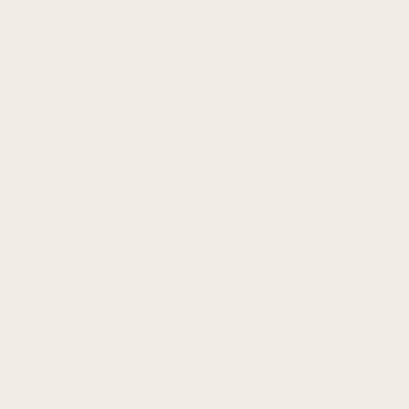
Bekkenstressfraktur er tretthetsfraktur i pubisrami
eller os sacrum forårsaket av kumulativ mekanisk
overbelastning som overstiger benets
restitusjonskapsitet. Pubisrami-stressfraktur sees
hos unge aktive løpere og militære;
sakrumstressfraktur er hyppig ved osteoporose og
relativ energimangel (RED-S). Kjennetegnes av
gradvis tiltagende lyske- eller setersmerter ved
løping uten spesifikt traume. MR er nødvendig for
diagnose. Avlastning og gradvis rehabilitering er
sentralt.