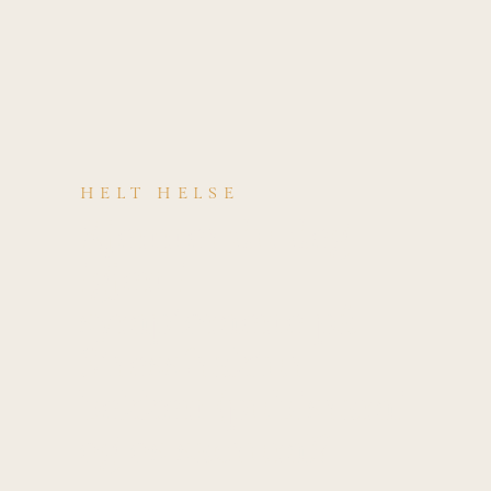
HELT HELSE
Kjenner du deg
igjen i
symptomene på
Stressfraktur
bekken (pubisrami
og os sacrum)?