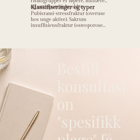
risikogrupper er løpere, militære
og osteoporotiske eldre.
Klassifiseringer og typer
Pubisrami-stressfraktur (overuse
hos unge aktive). Sakrum
insuffisiensfraktur (osteoporose
hos eldre). Acetabular stressfraktur
(sjelden).
Bestill
konsultasj
on
"spesifikk
plage" få