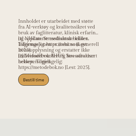
Kildehenvisning
Innholdet er utarbeidet med støtte
fra AI-verktøy og kvalitetssikret ved
bruk av faglitteratur, klinisk erfaring
og oppdaterte medisinske kilder.
[1] NHI.no. Stressfraktur bekken.
Informasjonen er ment som generell
Tilgjengelig: https://nhi.no [Lest:
helseopplysning og erstatter ikke
2025].
individuell vurdering hos autorisert
[2] Metodebok AHUS. Stressfraktur
helsepersonell.
bekken. Tilgjengelig:
https://metodebok.no [Lest: 2025].
Bestill time