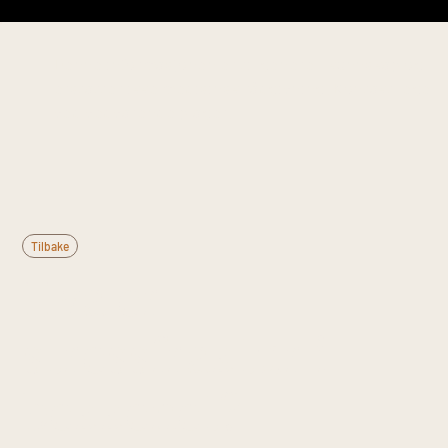
Denne informasjonen er til generell kunnskap og
erstatter ikke medisinsk rådgivning. Kontakt lege
ved vedvarende plager.
Tilbake
Hva er
stressfraktur i
bekkenet?