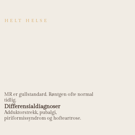
HELT HELSE
Hvordan stilles
diagnosen
Stressfraktur
bekken (pubisrami
og os sacrum)?
MR er gullstandard. Røntgen ofte normal
tidlig.
Differensialdiagnoser
Adduktorstrekk, pubalgi,
piriformissyndrom og hofteartrose.