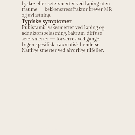
Lyske- eller setersmerter ved løping uten
traume — bekkenstressfraktur krever MR
og avlastning.
Typiske symptomer
Pubisrami: lyskesmerter ved løping og
adduktorsbelastning. Sakrum: diffuse
setersmerter — forverres ved gange.
Ingen spesifikk traumatisk hendelse.
Nattlige smerter ved alvorlige tilfeller.
Helt Helse sin
kliniske
relevans