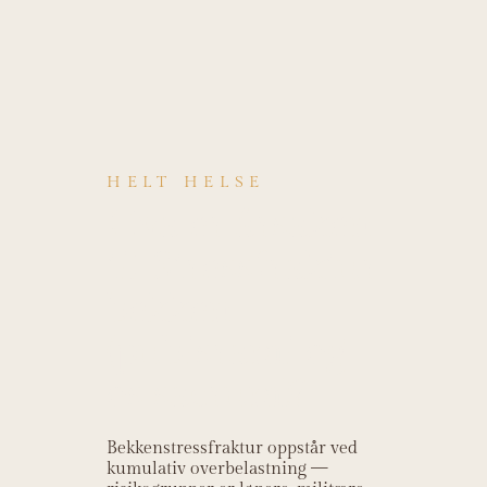
HELT HELSE
Hva er årsaken
til Stressfraktur
bekken
(pubisrami og
os sacrum)?
Bekkenstressfraktur oppstår ved
kumulativ overbelastning —