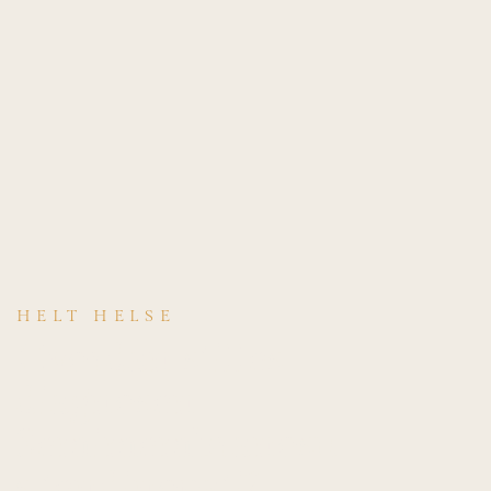
HELT HELSE
Hvordan stilles
diagnosen
Semimembranosu
s tendinopati?