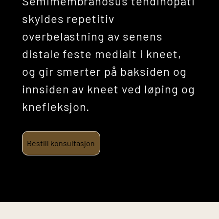
Semimembranosus tendinopati
skyldes repetitiv
overbelastning av senens
distale feste medialt i kneet,
og gir smerter på baksiden og
innsiden av kneet ved løping og
knefleksjon.
Bestill konsultasjon