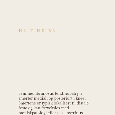
HELT HELSE
Kjenner du deg
igjen i
symptomene på
Semimembranosu
s tendinopati?
Semimembranosus tendinopati gir
smerter medialt og posteriort i kneet.
Smertene er typisk lokalisert til distale
feste og kan forveksles med
meniskpatologi eller pes anserinus