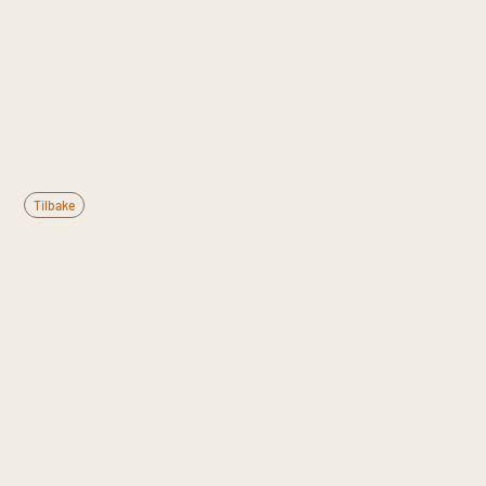
Denne informasjonen er til generell kunnskap og
erstatter ikke medisinsk rådgivning. Kontakt lege
ved vedvarende plager.
Tilbake
Hva er
Semimembranosu
s tendinopati?
Semimembranosus tendinopati er en degenerativ
overbelastningstendinose ved semimembranosus-