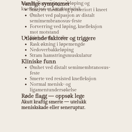
bursitt. Forverring ved løping og
Vanlige symptomer
knefleksjon er karakteristisk.
Smerter medialt og posteriort i kneet
Ømhet ved palpasjon av distalt
semimembranosus-feste
Forverring ved løping, knefleksjon
mot motstand
Utløsende faktorer og triggere
Stivhet etter hvile
Rask økning i løpemengde
Nedoverbakkeløping
Stram hamstringsmuskulatur
Kliniske funn
Ømhet ved distalt semimembranosus-
feste
Smerte ved resisted knefleksjon
Normal menisk- og
ligamentundersøkelse
Røde flagg — oppsøk lege
Akutt kraftig smerte — utelukk
meniskskade eller seneruptur.