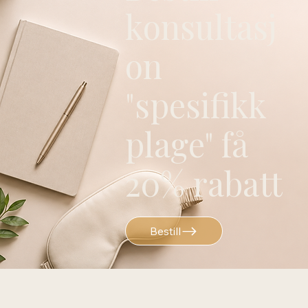
konsultasj
on
"spesifikk
plage" få
20% rabatt
Bestill