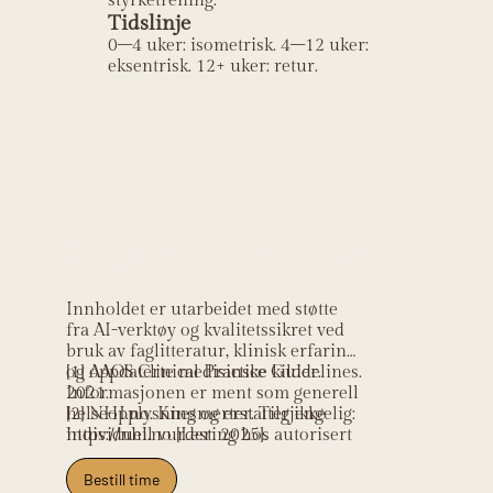
styrketrening.
Tidslinje
0–4 uker: isometrisk. 4–12 uker:
eksentrisk. 12+ uker: retur.
Kildehenvisning
Innholdet er utarbeidet med støtte
fra AI-verktøy og kvalitetssikret ved
bruk av faglitteratur, klinisk erfaring
og oppdaterte medisinske kilder.
[1] AAOS Clinical Practice Guidelines.
Informasjonen er ment som generell
2021.
helseopplysning og erstatter ikke
[2] NHI.no. Knesmerter. Tilgjengelig:
individuell vurdering hos autorisert
https://nhi.no [Lest: 2025].
helsepersonell.
Bestill time