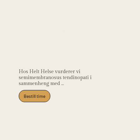
Helt Helse sin
kliniske
relevans
Hos Helt Helse vurderer vi 
semimembranosus tendinopati i 
sammenheng med 
treningsbelastning, senekapasitet og 
bevegelsesmønster. Målet er gradvis 
Bestill time
oppbygging og retur til aktivitet.

Vi hjelper deg med klinisk 
undersøkelse, progressivt 
rehabiliteringsprogram og 
belastningsstyring. Behandlingen 
kan inkludere eksentrisk 