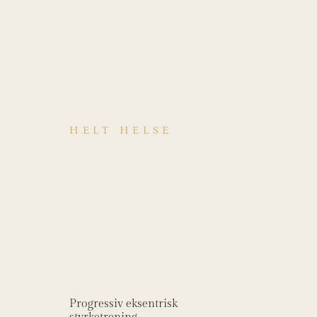
HELT HELSE
Hvordan
behandles
Semimembran
osus
tendinopati?
Progressiv eksentrisk