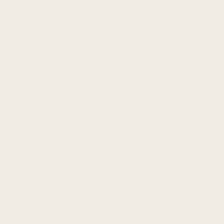
senens distale feste medialt i kneet. Patofysiologisk
ses kollagendesorganisering og tendinose ved
repetitiv strekk- og trekkbelastning under løping og
knefleksjon. Rammer løpere og aktive. Presenterer
med smerter medialt og posteriort i kneet, ømhet
ved palpasjon av semimembranosus-innfestet og
forverring ved belastning [1].
[1] AAOS Clinical Practice Guidelines. 2021.