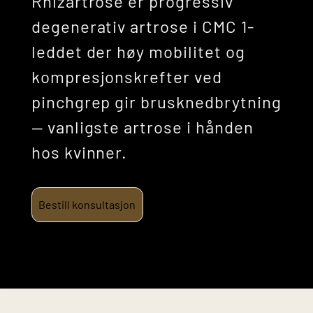
Rhizartrose er progressiv
degenerativ artrose i CMC 1-
leddet der høy mobilitet og
kompresjonskrefter ved
pinchgrep gir brusknedbrytning
— vanligste artrose i hånden
hos kvinner.
Bestill konsultasjon