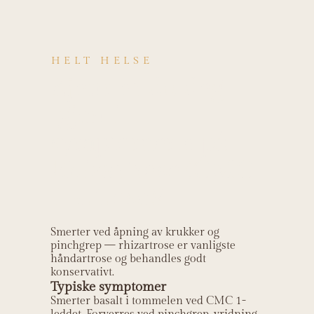
HELT HELSE
Kjenner du deg
igjen i
symptomene på
Rhizartrose (CMC
1 artrose)?
Smerter ved åpning av krukker og
pinchgrep — rhizartrose er vanligste
håndartrose og behandles godt
konservativt.
Typiske symptomer
Smerter basalt i tommelen ved CMC 1-