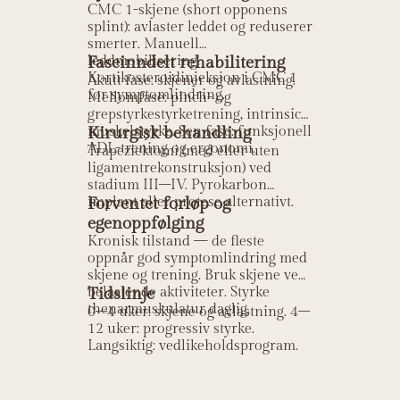
CMC 1-skjene (short opponens
splint): avlaster leddet og reduserer
smerter. Manuell
leddmobilisering.
Faseinndelt rehabilitering
Kortikosteroidinjeksjon i CMC 1
Akutt fase: skjener og avlastning.
for symptomlindring.
Mellomfase: pinch- og
grepstyrkestyrketrening, intrinsic
muskelstyrke. Sen fase: funksjonell
Kirurgisk behandling
ADL-trening og ergonomi.
Trapeziektomi (med eller uten
ligamentrekonstruksjon) ved
stadium III–IV. Pyrokarbon
implant eller protese alternativt.
Forventet forløp og
egenoppfølging
Kronisk tilstand — de fleste
oppnår god symptomlindring med
skjene og trening. Bruk skjene ved
belastende aktiviteter. Styrke
Tidslinje
thenarmuskulatur daglig.
0–4 uker: skjene og avlastning. 4–
12 uker: progressiv styrke.
Langsiktig: vedlikeholdsprogram.