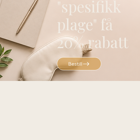
"spesifikk
plage" få
20% rabatt
Bestill