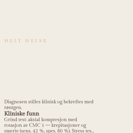
HELT HELSE
Hvordan stilles
diagnosen
Rhizartrose (CMC
1 artrose)?
Diagnosen stilles klinisk og bekreftes med
røntgen.
Kliniske funn
Grind test: aksial kompresjon med
rotasjon av CMC 1 — krepitasjoner og
smerte (sens. 42 %, spes. 80 %). Stress test: