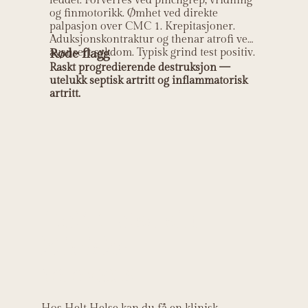
leddet. Forverres ved pinchgrep, vridning
og finmotorikk. Ømhet ved direkte
palpasjon over CMC 1. Krepitasjoner.
Aduksjonskontraktur og thenar atrofi ved
avansert sykdom. Typisk grind test positiv.
Røde flagg
Raskt progredierende destruksjon —
utelukk septisk artritt og inflammatorisk
artritt.
Helt Helse sin
kliniske
relevans