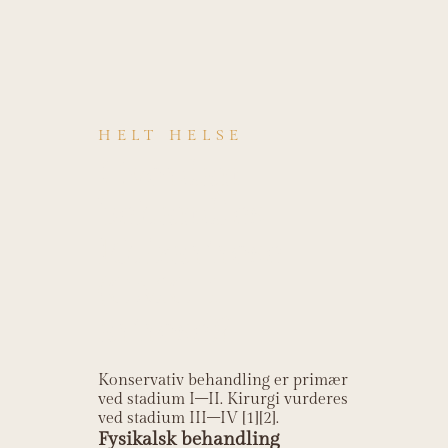
HELT HELSE
Hvordan
behandles
Rhizartrose
(CMC 1
artrose)?
Konservativ behandling er primær
ved stadium I–II. Kirurgi vurderes
ved stadium III–IV [1][2].
Fysikalsk behandling