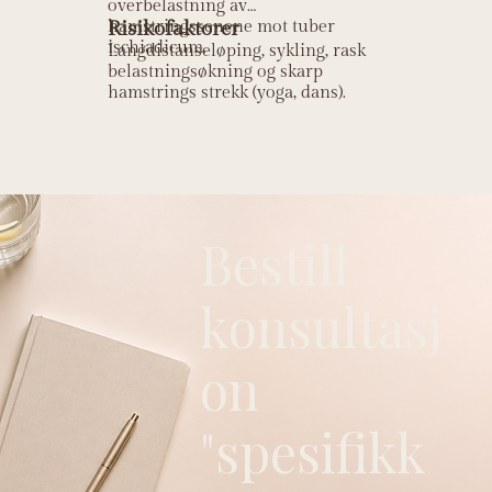
overbelastning av
hamstringssenene mot tuber
Risikofaktorer
ischiadicum.
Langdistanseløping, sykling, rask
belastningsøkning og skarp
hamstrings strekk (yoga, dans).
Bestill
konsultasj
on
"spesifikk