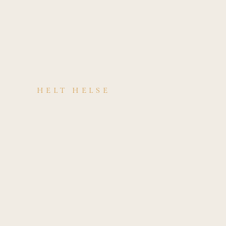
HELT HELSE
Kjenner du deg
igjen i
symptomene på
Proksimal
hamstring
tendinopati?