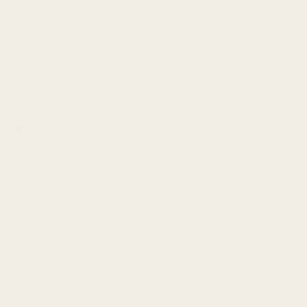
affeksjon av hamstringssenene ved tuber
ischiadicum, forårsaket av kompresjon og friksjon
mot knokkelens overflate ved hoftefleksjon.
Langdistanseløping og sykling med fremoverlent
stilling øker kompresjonsstresset. Cook og Purdams
kompresjon-tendinopatimodell forklarer hvorfor
sittestilling (hoftefleksjon) forverrer symptomene.
Kjennetegnes av dype setermerter ved tuber
ischiadicum som forverres ved sittestilling, løping i
oppoverbakke og hamstrings-strekk. Progressivt
belastningsprogram er dokumentert effektivt.