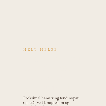
HELT HELSE
Hva er årsaken
til Proksimal
hamstring
tendinopati?
Proksimal hamstring tendinopati
oppstår ved kompresjon og