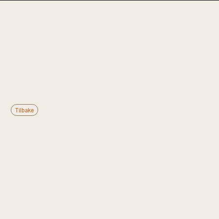
Denne informasjonen er til generell kunnskap og
erstatter ikke medisinsk rådgivning. Kontakt lege
ved vedvarende plager.
Tilbake
Hva er proksimal
hamstring
tendinopati?
Proksimal hamstring tendinopati er degenerativ