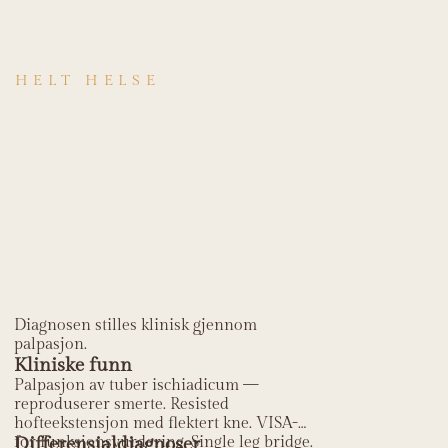
HELT HELSE
Hvordan stilles
diagnosen
Proksimal
hamstring
tendinopati?
Diagnosen stilles klinisk gjennom
palpasjon.
Kliniske funn
Palpasjon av tuber ischiadicum —
reproduserer smerte. Resisted
hofteekstensjon med flektert kne. VISA-H
for funksjonsvurdering. Single leg bridge.
Differensialdiagnoser