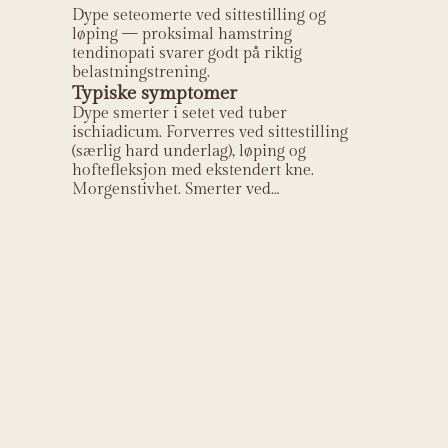
Dype seteomerte ved sittestilling og
løping — proksimal hamstring
tendinopati svarer godt på riktig
belastningstrening.
Typiske symptomer
Dype smerter i setet ved tuber
ischiadicum. Forverres ved sittestilling
(særlig hard underlag), løping og
hoftefleksjon med ekstendert kne.
Morgenstivhet. Smerter ved
nedoverbakkeløping.
Helt Helse sin
kliniske