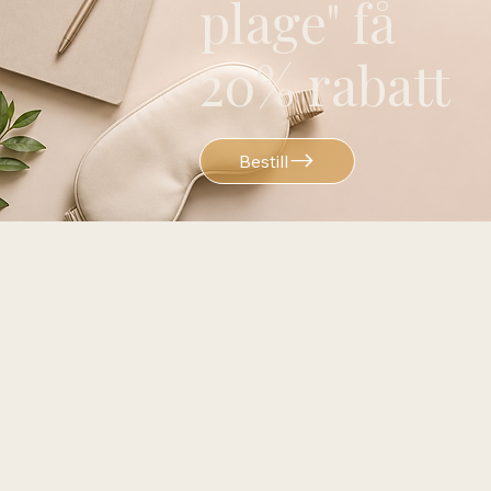
plage" få
20% rabatt
Bestill