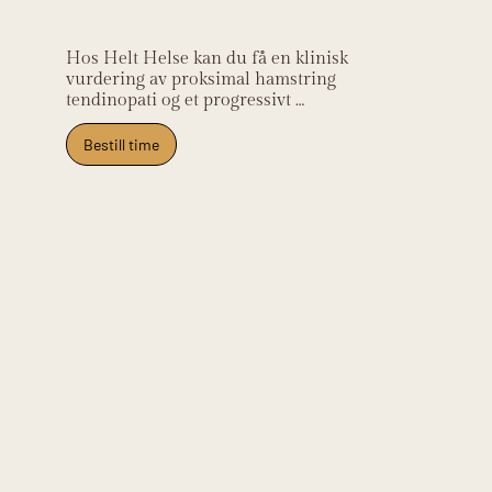
relevans
Hos Helt Helse kan du få en klinisk 
vurdering av proksimal hamstring 
tendinopati og et progressivt 
belastningsprogram som gradvis 
øker toleransen for kompresjon og 
Bestill time
strekk. Klinikken ligger på Frysja og 
tar imot pasienter fra Kjelsås, 
Grefsen, Tåsen, Nydalen og Oslo 
nord.