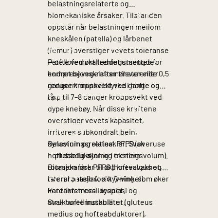
belastningsrelaterte og
biomekaniske årsaker. Tilstanden
Sykdomsutviklin
oppstår når belastningen mellom
kneskålen (patella) og lårbenet
g og patogenese
(femur) overstiger vevets toleranse
— ofte ved økt treningsmengde,
Patellofemoralleddet utsettes for
endret bevegelsesmønster eller
kompresjonskrefter tilsvarende 0,5
redusert muskelstyrke i hofte og
ganger kroppsvekt ved gange og
lår.
opp til 7–8 ganger kroppsvekt ved
Klassifiseringer
dype knebøy. Når disse kreftene
overstiger vevets kapasitet,
og typer
irriteres subkondralt bein,
synovium og retinakler. Svak
Belastningsrelatert PFPS (overuse
hofteabduksjon og ekstern
— plutselig økning i treningsvolum).
rotasjon fører til økt knevalgus og
Biomekanisk PFPS (hoftesvakhet,
lateral patellaforskyvning, som øker
overpronasjon, økt Q-vinkel).
Risikofaktorer
kontaktstress i leddet.
Patellofemoral dysplasi og
strukturell instabilitet.
Svak hoftemuskulatur (gluteus
medius og hofteabduktorer),