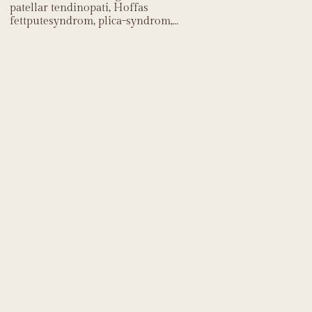
patellar tendinopati, Hoffas
fettputesyndrom, plica-syndrom,
osteochondritis dissecans,
patellaluksasjon og hoftepatologi med
referert smerte til kneet.