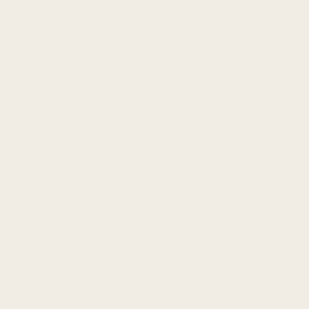
smertesyndrom
(Runner's Knee)?
Patellofemoralt smertesyndrom (PFSS) er den
vanligste knelidelsen og skyldes økt
kompresjonsstress mellom patella og femurs
trochlea ved biomekaniske faktorer som redusert
hofteabduktorstyrke, overpronasjon og rask
belastningsøkning. Kjennetegnes av diffuse smerter
foran i kneet, rundt og bak kneskålen, forverret ved
trappegang, knebøy, løping og langvarig sittestilling.
Progressiv trening av hofteabduktorer, quadriceps
og kjernemuskulatur er godt dokumentert.