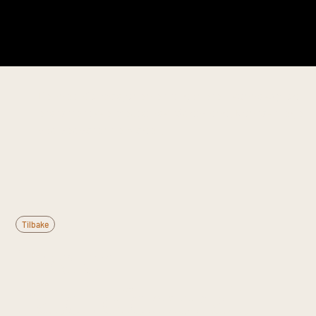
Denne informasjonen er til generell kunnskap og
erstatter ikke medisinsk rådgivning. Kontakt lege
ved vedvarende plager.
Tilbake
Hva er
Patellofemoralt