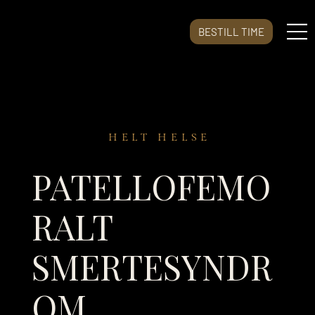
BESTILL TIME
HELT HELSE
PATELLOFEMO
RALT
SMERTESYNDR
OM