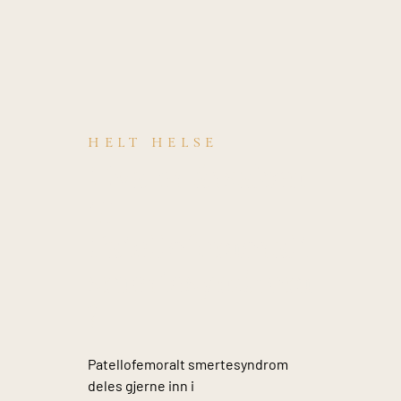
HELT HELSE
Hva er årsaken
til
Patellofemoralt
smertesyndrom
?
Patellofemoralt smertesyndrom
deles gjerne inn i