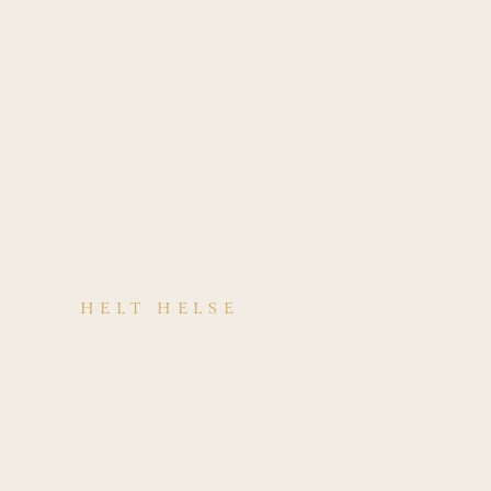
HELT HELSE
Kjenner du deg
igjen i
symptomene på
Patellofemoralt