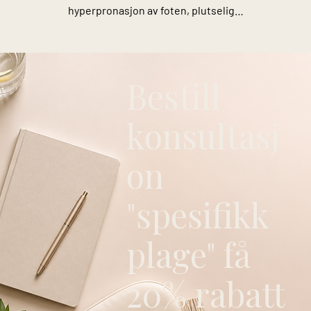
hyperpronasjon av foten, plutselig
økning i treningsmengde, feil fottøy,
økt Q-vinkel og tidligere kneskade.
Bestill
konsultasj
on
"spesifikk
plage" få
20% rabatt