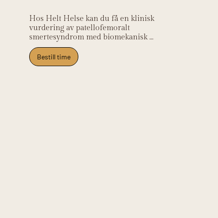
Hos Helt Helse kan du få en klinisk 
vurdering av patellofemoralt 
smertesyndrom med biomekanisk 
analyse og et progressivt 
treningsprogram. Klinikken ligger på 
Bestill time
Frysja og tar imot pasienter fra 
Kjelsås, Grefsen, Tåsen, Nydalen og 
Oslo nord.