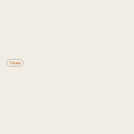
Denne informasjonen er til generell kunnskap og
erstatter ikke medisinsk rådgivning. Kontakt lege
ved vedvarende plager.
Tilbake
Hva er nye daglige
vedvarende
hodepiner
(NDPH)?