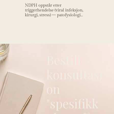
NDPH oppstår etter
triggerhendelse (viral infeksjon,
kirurgi, stress) — patofysiologi
ukjent.
Bestill
konsultasj
on
"spesifikk