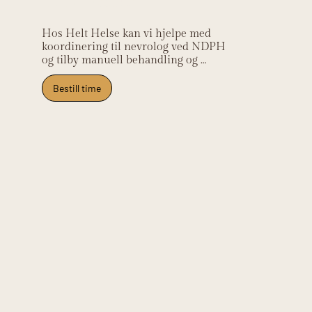
Hos Helt Helse kan vi hjelpe med 
koordinering til nevrolog ved NDPH 
og tilby manuell behandling og 
stressmestring som supplement til 
medisinsk oppfølging. Klinikken 
Bestill time
ligger på Frysja og tar imot pasienter 
fra Kjelsås, Grefsen, Tåsen, Nydalen 
og Oslo nord.