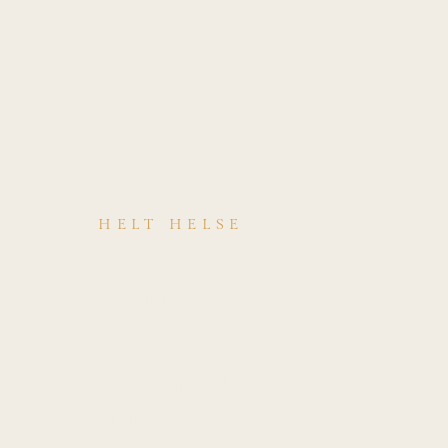
HELT HELSE
Hva er årsaken
til Nye daglige
vedvarende
hodepiner
(NDPH)?