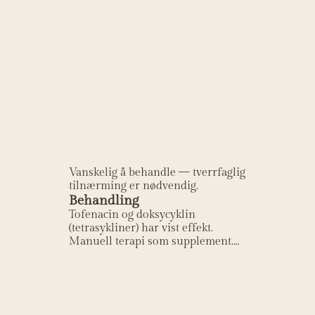
Hvordan
behandles Nye
daglige
vedvarende
hodepiner
(NDPH)?
Vanskelig å behandle — tverrfaglig
tilnærming er nødvendig.
Behandling
Tofenacin og doksycyklin
(tetrasykliner) har vist effekt.
Manuell terapi som supplement.
Tverrfaglig smertebehandling.
Kognitiv atferdsterapi.