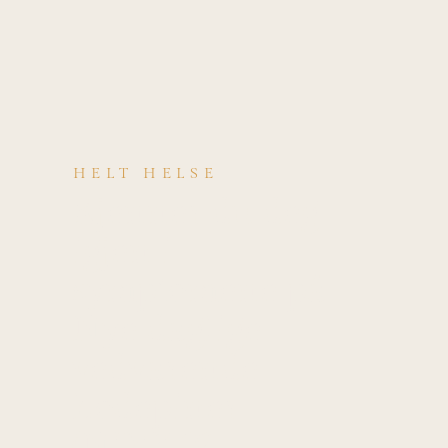
HELT HELSE
Kjenner du deg
igjen i
symptomene på
Nye daglige
vedvarende
hodepiner
(NDPH)?