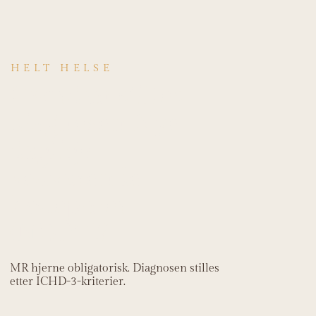
HELT HELSE
Hvordan stilles
diagnosen Nye
daglige
vedvarende
hodepiner
(NDPH)?
MR hjerne obligatorisk. Diagnosen stilles
etter ICHD-3-kriterier.