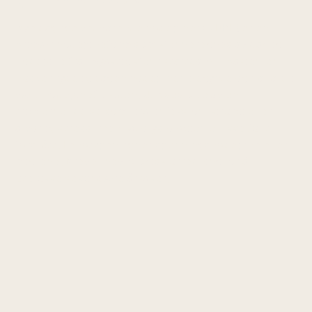
Nye daglige vedvarende hodepiner (NDPH) er en
primær hodepineform som kjennetegnes av daglig
hodepine fra nøyaktig kjent startdato — pasienten
husker tydelig dagen hodepinen begynte og har aldri
vært hodepinefri siden. Utløses ofte av en
triggerhendelse som viral infeksjon, kirurgi eller
alvorlig stress, men patofysiologien er ikke fullt
forstått. Fenotypen ligner spenningshodepine eller
migrene. Krever nevrologisk utredning for å
utelukke sekundære årsaker.