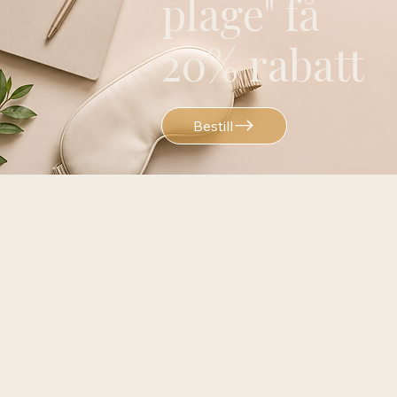
plage" få
20% rabatt
Bestill