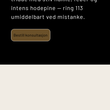
intens hodepine — ring 113
umiddelbart ved mistanke.
Bestill konsultasjon
Denne informasjonen er til generell kunnskap og
erstatter ikke medisinsk rådgivning. Kontakt lege
ved vedvarende plager.