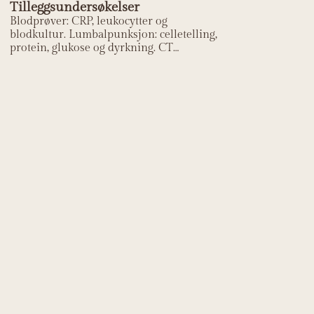
Tilleggsundersøkelser
Blodprøver: CRP, leukocytter og
blodkultur. Lumbalpunksjon: celletelling,
protein, glukose og dyrkning. CT
cerebrum før LP ved fokalnevrologiske
funn.