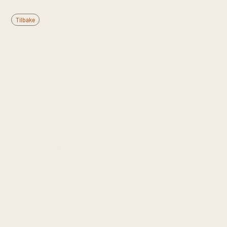
Tilbake
Hva er meningitt?
Meningitt er inflammasjon i hjernehinnene
forårsaket av bakterier — oftest Neisseria
meningitidis og Streptococcus pneumoniae — eller
virus. Bakteriell meningitt er livstruende og krever
øyeblikkelig antibiotikabehandling. Kjennetegnes av
den klassiske triaden: stiv nakke (meningismus),
feber over 38°C og intens hodepine — eventuelt med
lysskyhet, forvirringstilstand og hos barn bulende
fontanelle. Petekkie-utslett ved meningokokkemi er
alarmerende. Kernigs og Brudzinskis tegn er kliniske
provokasjonsforsøk.