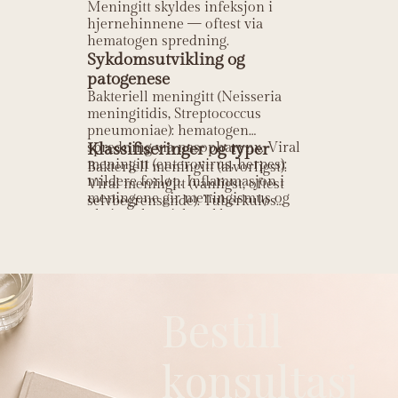
Meningitt skyldes infeksjon i
hjernehinnene — oftest via
hematogen spredning.
Sykdomsutvikling og
patogenese
Bakteriell meningitt (Neisseria
meningitidis, Streptococcus
pneumoniae): hematogen
spredning via nasopharynx. Viral
Klassifiseringer og typer
meningitt (enterovirus, herpes):
Bakteriell meningitt (alvorligst).
mildere forløp. Inflammasjon i
Viral meningitt (vanligst, oftest
meningene gir meningismus og
selvbegrensende). Tuberkuløs
økt intrakranialt trykk.
meningitt. Fungal meningitt
(immunsupprimerte).
Bestill
konsultasj