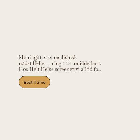
Helt Helse sin
kliniske
relevans
Meningitt er et medisinsk 
nødstilfelle — ring 113 umiddelbart. 
Hos Helt Helse screener vi alltid for 
røde flagg og sender pasienter til 
øyeblikkelig hjelp ved mistanke. 
Bestill time
Klinikken ligger på Frysja og tar imot 
pasienter fra Kjelsås, Grefsen, Tåsen, 
Nydalen og Oslo nord.