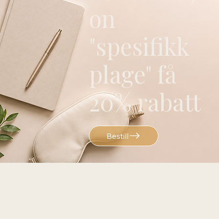
on
"spesifikk
plage" få
20% rabatt
Bestill