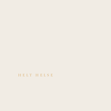
HELT HELSE
Kjenner du deg
igjen i
symptomene på