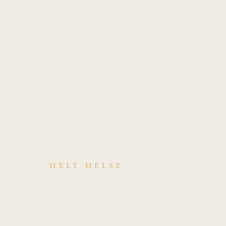
HELT HELSE
Hva er årsaken
til Meningitt?