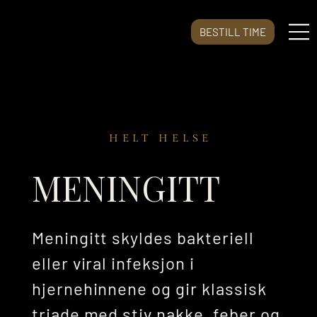
BESTILL TIME
HELT HELSE
MENINGITT
Meningitt skyldes bakteriell
eller viral infeksjon i
hjernehinnene og gir klassisk
triade med stiv nakke, feber og