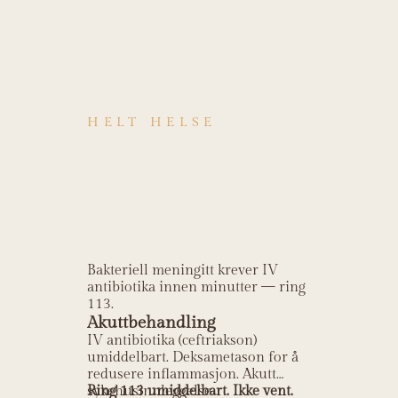
HELT HELSE
Hvordan
behandles
Meningitt?
Bakteriell meningitt krever IV
antibiotika innen minutter — ring
113.
Akuttbehandling
IV antibiotika (ceftriakson)
umiddelbart. Deksametason for å
redusere inflammasjon. Akutt
sykehusinnleggelse
Ring 113 umiddelbart. Ikke vent.