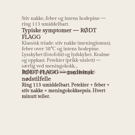
Meningitt?
Stiv nakke, feber og intens hodepine —
ring 113 umiddelbart.
Typiske symptomer — RØDT
FLAGG
Klassisk triade: stiv nakke (meningismus),
feber over 38°C og intens hodepine.
Lysskyhet (fotofobi) og lydskyhet. Kvalme
og oppkast. Petekier (prikk-utslett) —
særlig ved meningokokk.
Bevissthetspåvirkning og kramper.
RØDT FLAGG — medisinsk
nødstilfelle
Ring 113 umiddelbart. Petekier + feber +
stiv nakke = meningokokksepsis. Hvert
minutt teller.