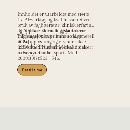
Innholdet er utarbeidet med støtte
fra AI-verktøy og kvalitetssikret ved
bruk av faglitteratur, klinisk erfaring
og oppdaterte medisinske kilder.
[1] NHI.no. Skinneleggsproblemer.
Informasjonen er ment som generell
Tilgjengelig: https://nhi.no [Lest:
helseopplysning og erstatter ikke
2025].
individuell vurdering hos autorisert
[2] Moen MH, et al. Medial tibial
helsepersonell.
stress syndrome. Sports Med.
2009;39(7):523–546.
Bestill time