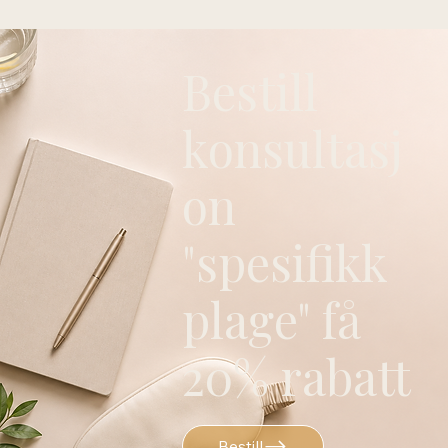
Bestill
konsultasj
on
"spesifikk
plage" få
20% rabatt
Bestill