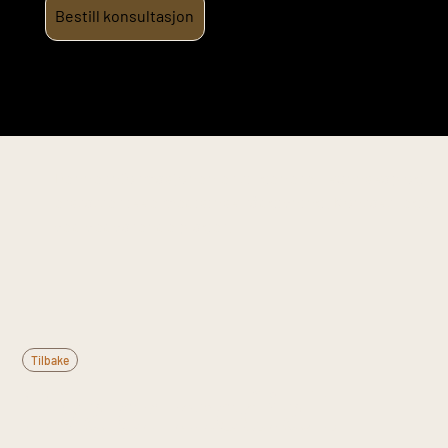
Bestill konsultasjon
Denne informasjonen er til generell kunnskap og
erstatter ikke medisinsk rådgivning. Kontakt lege
ved vedvarende plager.
Tilbake
Hva er medialt