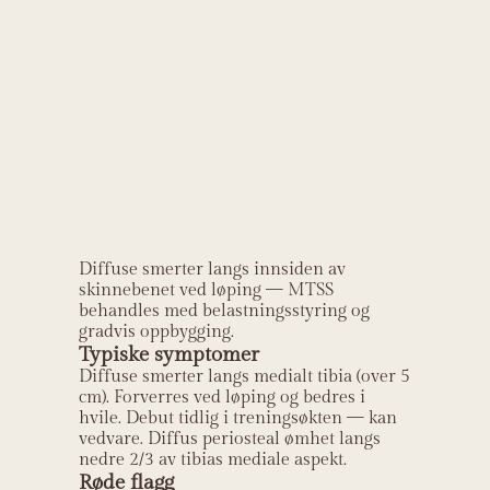
igjen i
symptomene på
Medialt tibialt
stressyndrom
(skinneleggsproble
mer)?
Diffuse smerter langs innsiden av
skinnebenet ved løping — MTSS
behandles med belastningsstyring og
gradvis oppbygging.
Typiske symptomer
Diffuse smerter langs medialt tibia (over 5
cm). Forverres ved løping og bedres i
hvile. Debut tidlig i treningsøkten — kan
vedvare. Diffus periosteal ømhet langs
nedre 2/3 av tibias mediale aspekt.
Røde flagg