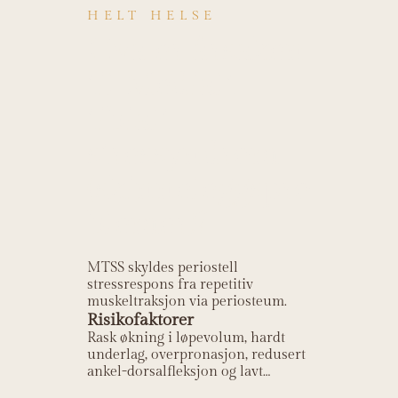
HELT HELSE
Hva er årsaken
til Medialt
tibialt
stressyndrom
(skinneleggspro
blemer)?
MTSS skyldes periostell
stressrespons fra repetitiv
muskeltraksjon via periosteum.
Risikofaktorer
Rask økning i løpevolum, hardt
underlag, overpronasjon, redusert
ankel-dorsalfleksjon og lavt
beinmineraltetthet.