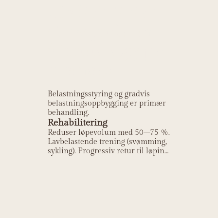
Medialt tibialt
stressyndrom
(skinneleggspro
blemer)?
Belastningsstyring og gradvis
belastningsoppbygging er primær
behandling.
Rehabilitering
Reduser løpevolum med 50–75 %.
Lavbelastende trening (svømming,
sykling). Progressiv retur til løping
over 6–8 uker. Løpsteknikk-
analyse og ortoser ved pronasjon.
Kildehenvisning