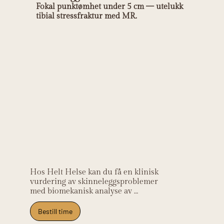
Fokal punktømhet under 5 cm — utelukk
tibial stressfraktur med MR.
Helt Helse sin
kliniske
relevans
Hos Helt Helse kan du få en klinisk 
vurdering av skinneleggsproblemer 
med biomekanisk analyse av 
løpeteknikk og gangmønster, samt 
individuelt tilpasset 
Bestill time
rehabiliteringsplan. Klinikken ligger 