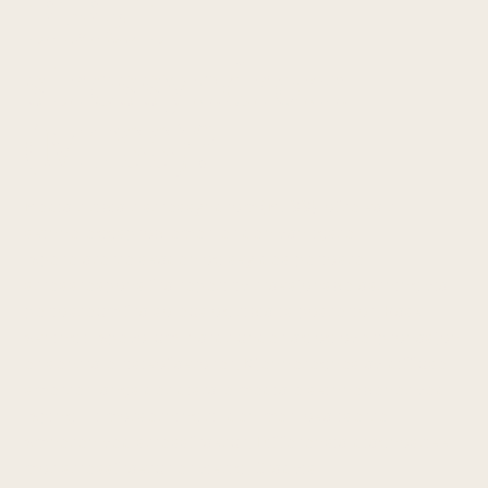
tibialt
stressyndrom
(MTSS)?
Medialt tibialt stressyndrom (MTSS), ofte kalt
skinneleggsproblemer, er den vanligste
løperelaterte skaden og skyldes periostell
stressrespons fra repetitiv traksjonsbelastning via
periosteum fra soleus og tibialis posterior. Rask
økning i løpevolum, hardt underlag og overpronasjon
er sentrale risikofaktorer. Kjennetegnes av diffuse
smerter langs det distale mediale skinnebenet ved
løping — i motsetning til den mer lokaliserte
ømheten ved stressfraktur. Differensialdiagnostikk
mot stressfraktur er viktig. Gradvis