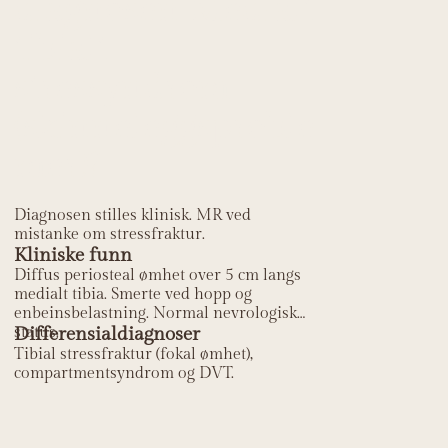
diagnosen Medialt
tibialt
stressyndrom
(skinneleggsproble
mer)?
Diagnosen stilles klinisk. MR ved
mistanke om stressfraktur.
Kliniske funn
Diffus periosteal ømhet over 5 cm langs
medialt tibia. Smerte ved hopp og
enbeinsbelastning. Normal nevrologisk
status.
Differensialdiagnoser
Tibial stressfraktur (fokal ømhet),
compartmentsyndrom og DVT.