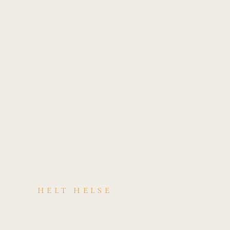
belastningsoppbygging og løpeteknikk er nøkkelen.
HELT HELSE
Kjenner du deg