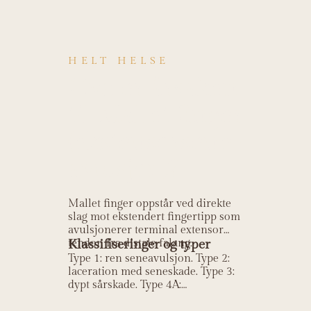
HELT HELSE
Hva er årsaken
til Mallet finger
(ekstensorsene-
avulsjon)?
Mallet finger oppstår ved direkte
slag mot ekstendert fingertipp som
avulsjonerer terminal extensor
tendon fra distale falang.
Klassifiseringer og typer
Type 1: ren seneavulsjon. Type 2:
laceration med seneskade. Type 3:
dypt sårskade. Type 4A:
transepiofyseal fraktur (barn). Type