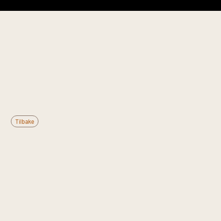
Denne informasjonen er til generell kunnskap og
erstatter ikke medisinsk rådgivning. Kontakt lege
ved vedvarende plager.
Tilbake
Hva er mallet
finger?
Mallet finger er avulsjon av terminal ekstensorene
fra distale falang ved akutt hyperfleksjonstraume —