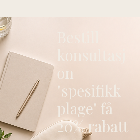
4B/4C: avlusjonsfraktur med over
25 % av leddflaten.
Bestill
konsultasj
on
"spesifikk
plage" få
20% rabatt