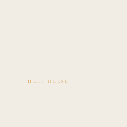
HELT HELSE
Hvordan
behandles
Mallet finger
(ekstensorsene-