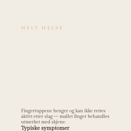
HELT HELSE
Kjenner du deg
igjen i
symptomene på
Mallet finger
(ekstensorsene-
avulsjon)?
Fingertuppene henger og kan ikke rettes
aktivt etter slag — mallet finger behandles
utmerket med skjene.
Typiske symptomer