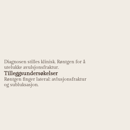
Hvordan stilles
diagnosen Mallet
finger
(ekstensorsene-
avulsjon)?
Diagnosen stilles klinisk. Røntgen for å
utelukke avulsjonsfraktur.
Tilleggsundersøkelser
Røntgen finger lateral: avlusjonsfraktur
og subluksasjon.