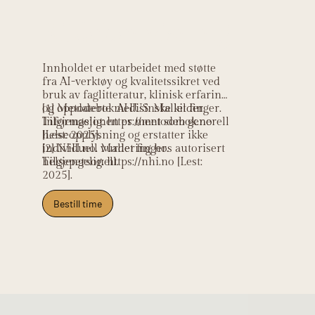
Kildehenvisning
Innholdet er utarbeidet med støtte
fra AI-verktøy og kvalitetssikret ved
bruk av faglitteratur, klinisk erfaring
og oppdaterte medisinske kilder.
[1] Metodebok AHUS. Mallet finger.
Informasjonen er ment som generell
Tilgjengelig: https://metodebok.no
helseopplysning og erstatter ikke
[Lest: 2025].
individuell vurdering hos autorisert
[2] NHI.no. Mallet finger.
helsepersonell.
Tilgjengelig: https://nhi.no [Lest:
2025].
Bestill time