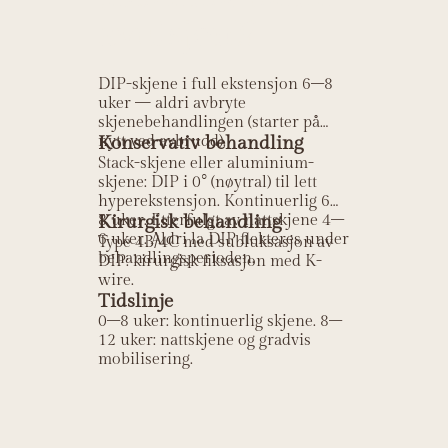
avulsjon)?
DIP-skjene i full ekstensjon 6–8
uker — aldri avbryte
skjenebehandlingen (starter på
nytt ved avbrudd).
Konservativ behandling
Stack-skjene eller aluminium-
skjene: DIP i 0° (nøytral) til lett
hyperekstensjon. Kontinuerlig 6–
8 uker. Etterfulgt av nattskjene 4–
Kirurgisk behandling
6 uker. Aldri la DIP flekteres under
Type 4B/4C med subluksasjon av
behandlingsperioden.
DIP: kirurgisk fiksasjon med K-
wire.
Tidslinje
0–8 uker: kontinuerlig skjene. 8–
12 uker: nattskjene og gradvis
mobilisering.