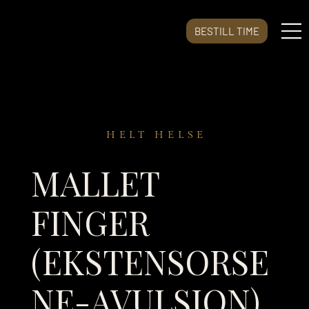
BESTILL TIME
HELT HELSE
MALLET
FINGER
(EKSTENSORSE
NE-AVULSJON)