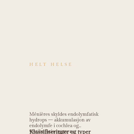
HELT HELSE
Hva er årsaken
til Ménières
sykdom?
Ménières skyldes endolymfatisk
hydrops — akkumulasjon av
endolymfe i cochlea og
vestibularisorganene.
Klassifiseringer og typer