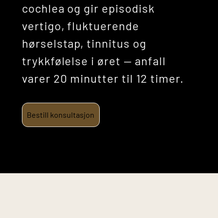
cochlea og gir episodisk
vertigo, fluktuerende
hørselstap, tinnitus og
trykkfølelse i øret — anfall
varer 20 minutter til 12 timer.
Bestill konsultasjon
Denne informasjonen er til generell kunnskap og
erstatter ikke medisinsk rådgivning. Kontakt lege
ved vedvarende plager.