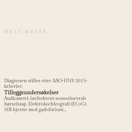
HELT HELSE
Hvordan stilles
diagnosen
Ménières sykdom?
Diagnosen stilles etter AAO-HNS 2015-
kriterier.
Tilleggsundersøkelser
Audiometri: lavfrekvent sensorinevralt
hørselstap. Elektrokochleografi (ECoG).
MR hjerne med gadolinium:
endolymfatisk hydrops og utelukke
akustikusnevrom.