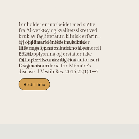
Kildehenvisning
Innholdet er utarbeidet med støtte
fra AI-verktøy og kvalitetssikret ved
bruk av faglitteratur, klinisk erfaring
og oppdaterte medisinske kilder.
[1] NHI.no. Ménières sykdom.
Informasjonen er ment som generell
Tilgjengelig: https://nhi.no [Lest:
helseopplysning og erstatter ikke
2025].
individuell vurdering hos autorisert
[2] Lopez-Escamez JA, et al.
helsepersonell.
Diagnostic criteria for Ménière's
disease. J Vestib Res. 2015;25(1):1–7.
Bestill time