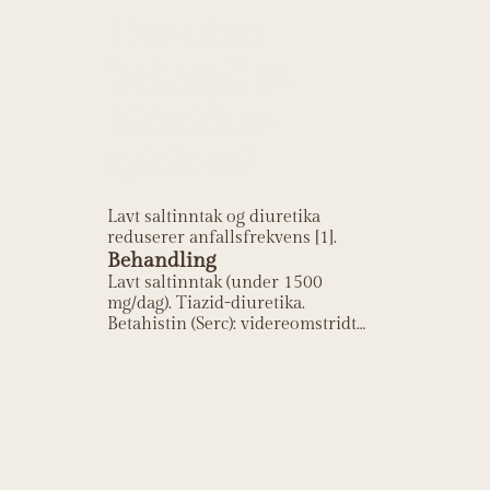
Hvordan
behandles
Ménières
sykdom?
Lavt saltinntak og diuretika
reduserer anfallsfrekvens [1].
Behandling
Lavt saltinntak (under 1500
mg/dag). Tiazid-diuretika.
Betahistin (Serc): videreomstridt
evidens. Intratympanal gentamicin
ved refraktær sykdom. Kirurgi:
endolymfatisk sac-dekompresjon.