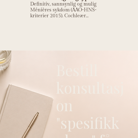
Definitiv, sannsynlig og mulig
Ménières sykdom (AAO-HNS-
kriterier 2015). Cochleær
Ménières (hørselstap dominerer)
og vestibulær Ménières (vertigo
dominerer).
Bestill
konsultasj
on
"spesifikk