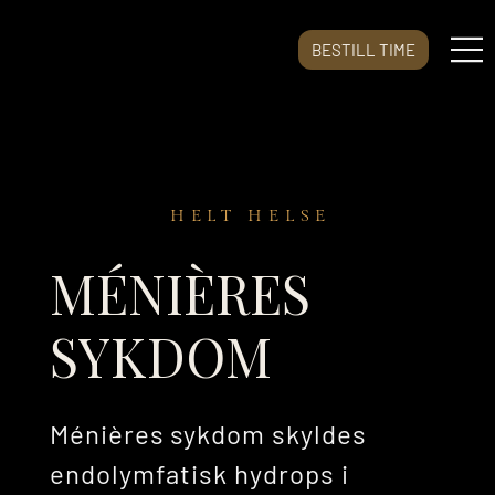
BESTILL TIME
HELT HELSE
MÉNIÈRES
SYKDOM
Ménières sykdom skyldes
endolymfatisk hydrops i