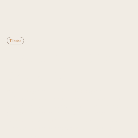
Tilbake
Hva er Ménières
sykdom?
Ménières sykdom er en kronisk øresykdom
forårsaket av endolymfatisk hydrops — akkumulasjon
av endolymfe i cochlea og vestibularisorganene som
periodisk rupturerer membraner og forstyrrer
ionehomeostasen. Kjennetegnes av den klassiske
tetraden: episodisk rotatorisk vertigo (20 min–12
timer), fluktuerende lavfrekvent sensorinevralt