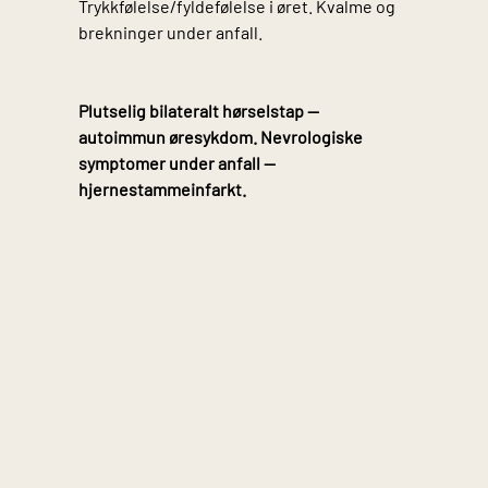
Trykkfølelse/fyldefølelse i øret. Kvalme og
brekninger under anfall.
Røde flagg
Plutselig bilateralt hørselstap —
autoimmun øresykdom. Nevrologiske
symptomer under anfall —
hjernestammeinfarkt.
Helt Helse sin
kliniske
relevans