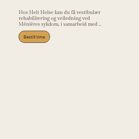
Hos Helt Helse kan du få vestibulær 
rehabilitering og veiledning ved 
Ménières sykdom, i samarbeid med 
øre-nese-hals-lege for medisinsk 
oppfølging. Klinikken ligger på Frysja 
Bestill time
og tar imot pasienter fra Kjelsås, 
Grefsen, Tåsen, Nydalen og Oslo 
nord.