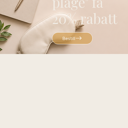
plage" få
20% rabatt
Bestill