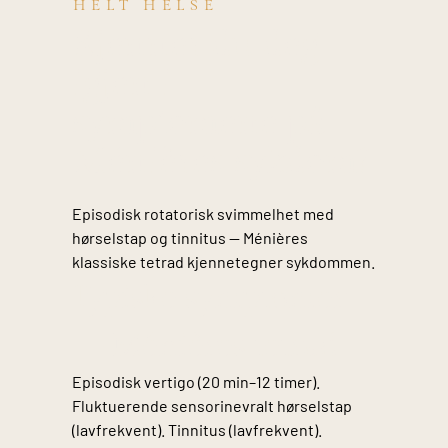
HELT HELSE
Kjenner du deg
igjen i
symptomene på
Ménières sykdom?
Episodisk rotatorisk svimmelhet med
hørselstap og tinnitus — Ménières
klassiske tetrad kjennetegner sykdommen.
Typiske symptomer
— Ménières tetrad
Episodisk vertigo (20 min–12 timer).
Fluktuerende sensorinevralt hørselstap
(lavfrekvent). Tinnitus (lavfrekvent).