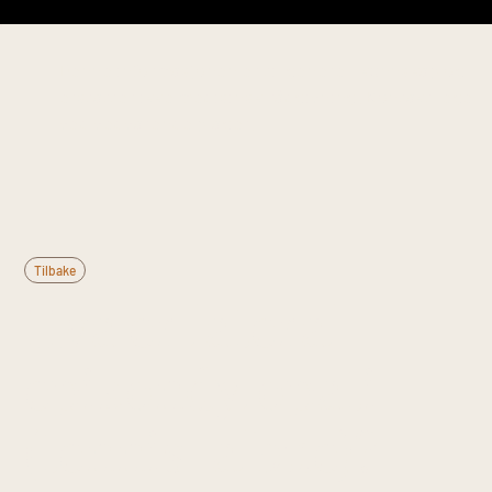
Denne informasjonen er til generell kunnskap og
erstatter ikke medisinsk rådgivning. Kontakt lege
ved vedvarende plager.
Tilbake
Hva er lateral
epikondylopati
(tennis-albue)?