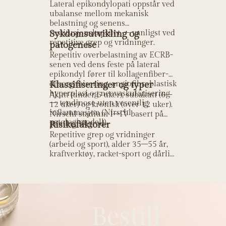
Lateral epikondylopati oppstår ved
ubalanse mellom mekanisk
belastning og senens
restitusjonskapsitet — vanligst ved
Sykdomsutvikling og
repetitive grep og vridninger.
patogenese
Repetitiv overbelastning av ECRB-
senen ved dens feste på lateral
epikondyl fører til kollagenfiber-
desorganisering, angiofibroblastisk
Klassifiseringer og typer
hyperplasi og neovaskularisering
Akutt (under 6 uker), subakutt (6–
— tendinose uten vesentlig
12 uker) og kronisk (over 12 uker).
inflammasjon (Nirschl
Nirschl stadium I–IV basert på
patologimodell).
patologisk grad.
Risikofaktorer
Repetitive grep og vridninger
(arbeid og sport), alder 35–55 år,
kraftverktøy, racket-sport og dårlig
ergonomi.
Bestill