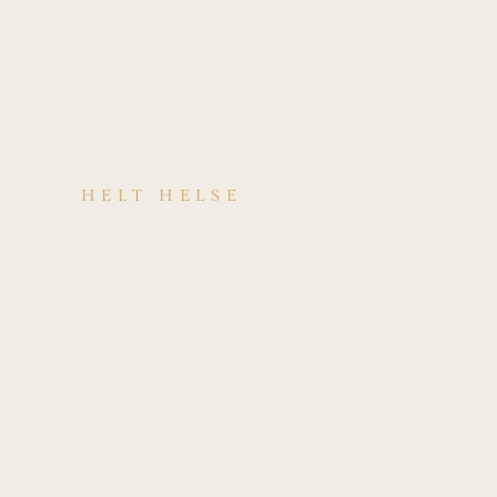
HELT HELSE
Kjenner du deg
igjen i
symptomene på
Lateral
epikondylopati
(tennis-albue)?