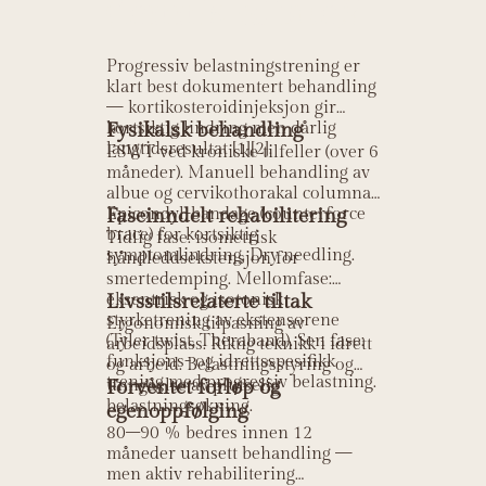
(tennis-albue)?
Progressiv belastningstrening er
klart best dokumentert behandling
— kortikosteroidinjeksjon gir
kortsiktig lindring men dårlig
Fysikalsk behandling
langtidsresultat [1][2].
ESWT ved kroniske tilfeller (over 6
måneder). Manuell behandling av
albue og cervikothorakal columna.
Epicondyl-bandage (counterforce
Faseinndelt rehabilitering
brace) for kortsiktig
Tidlig fase: isometrisk
symptomlindring. Dry needling.
håndleddsekstensjon for
smertedemping. Mellomfase:
eksentrisk og isotonisk
Livsstilsrelaterte tiltak
styrketrening av ekstensorene
Ergonomisk tilpasning av
(Tyler twist, Theraband). Sen fase:
arbeidsplass. Riktig teknikk i idrett
funksjons- og idrettsspesifikk
og arbeid. Belastningsstyring og
trening med progressiv belastning.
unngåelse av plutselig
Forventet forløp og
belastningsøkning.
egenoppfølging
80–90 % bedres innen 12
måneder uansett behandling —
men aktiv rehabilitering