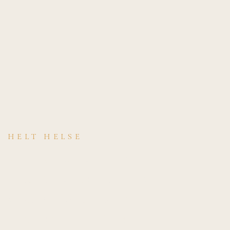
HELT HELSE
Hvordan stilles
diagnosen Lateral
epikondylopati
(tennis-albue)?