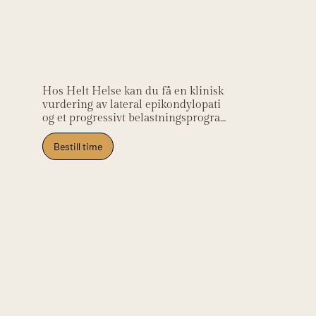
Helt Helse sin
kliniske
relevans
Hos Helt Helse kan du få en klinisk 
vurdering av lateral epikondylopati 
og et progressivt belastningsprogram 
med eksentrisk styrketrening 
tilpasset ditt aktivitetsnivå. Klinikken 
Bestill time
ligger på Frysja og tar imot pasienter 
fra Kjelsås, Grefsen, Tåsen, Nydalen 
og Oslo nord.