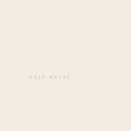
HELT HELSE
Hvordan
behandles
Lateral
epikondylopati