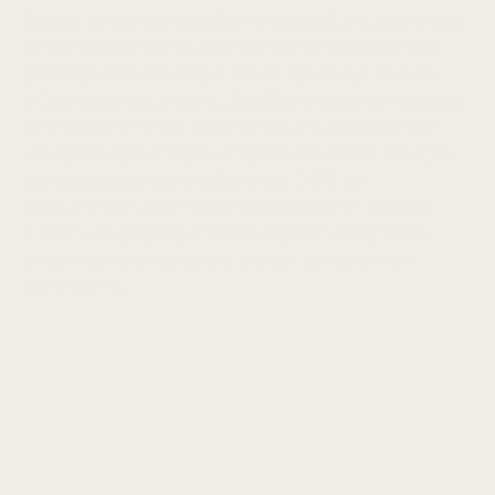
Lateral epikondylopati (tennis-albue) er degenerativ
tendinose primært i extensor carpi radialis brevis
(ECRB)-senens feste på lateral epikondyl, ikke en
inflammatorisk tilstand. Patofysiologisk gir repetitiv
overbelastning ved grep og vridende bevegelser
kollagendegenerasjon, angiofibroblastisk reaksjon
og neovaskularisering. Rammer 1–3 % av
befolkningen. Kjennetegnes av smerter lateralt i
albuen ved grep og dreiebevegelser. Progressiv
eksentrisk styrketrening er best dokumentert
behandling.