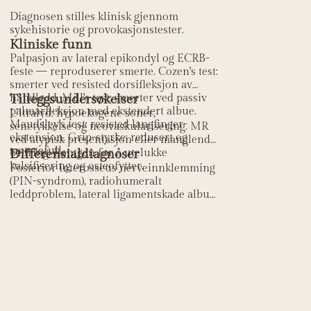
Diagnosen stilles klinisk gjennom
sykehistorie og provokasjonstester.
Kliniske funn
Palpasjon av lateral epikondyl og ECRB-
feste — reproduserer smerte. Cozen's test:
smerter ved resisted dorsifleksjon av
håndledd. Mill's test: smerter ved passiv
Tilleggsundersøkelser
palmarfleksjon med ekstendert albue.
Ultralyd: hypoekogene soner,
Maudsley's test: resisted langfinger-
senetykkelse og neovaskularisering. MR
ekstensjon. Grip-styrke: redusert og
ved atypisk presentasjon eller manglende
smertefull.
bedring. Røntgen for å utelukke
Differensialdiagnoser
kalsifisering og osteofytter.
Posterior interosseus nerveinnklemming
(PIN-syndrom), radiohumeralt
leddproblem, lateral ligamentskade albue
og cervikal radikulopati C6.