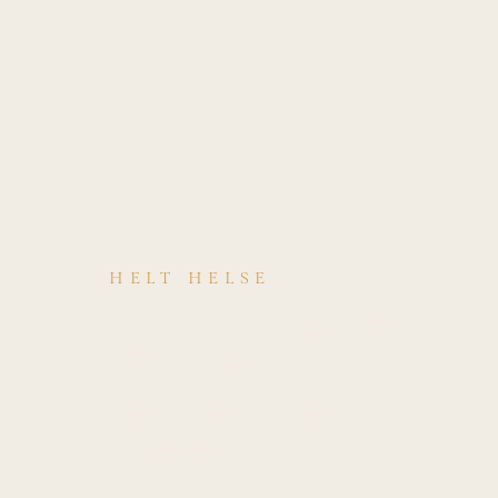
HELT HELSE
Hva er årsaken
til Lateral
epikondylopati
(tennis-albue)?