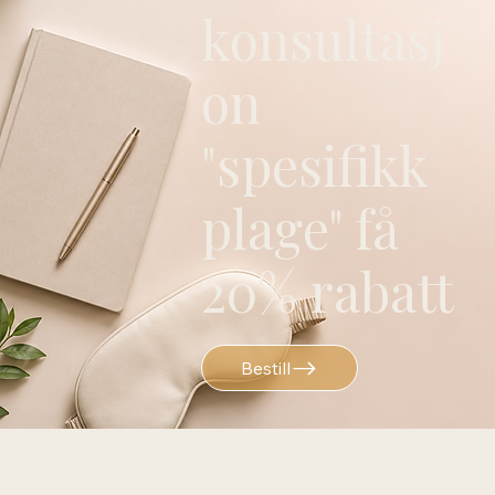
konsultasj
on
"spesifikk
plage" få
20% rabatt
Bestill