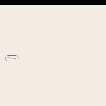
Denne informasjonen er til generell kunnskap og
erstatter ikke medisinsk rådgivning. Kontakt lege
ved vedvarende plager.
Tilbake
Hva er
diskusdisplaseme
nt uten