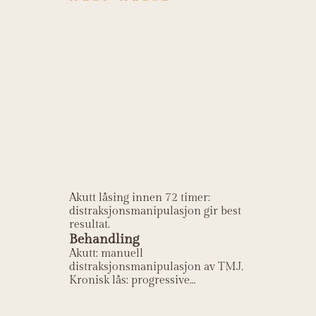
Hvordan
behandles
Diskusdisplase
ment uten
reduksjon (låst
kjeve)?
Akutt låsing innen 72 timer:
distraksjonsmanipulasjon gir best
resultat.
Behandling
Akutt: manuell
distraksjonsmanipulasjon av TMJ.
Kronisk lås: progressive
munnåpningsøvelser og tid.
Nattskjene. De fleste adapterer