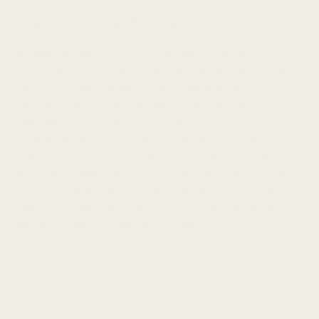
reduksjon?
Diskusdisplasement uten reduksjon (låst kjeve) er
en tilstand der den anteriort forflyttede TMJ-disken
ikke lenger kan reduseres over kondylhode ved
munnåpning — disken blokkerer kondylens
translasjon. Oppstår oftest fra et
diskusdisplasement med reduksjon der disken
gradvis mister evnen til å reponere. Kjennetegnes
av plutselig akutt begrenset munnåpning under 30
mm med ipsilateral defleksjon og smerter. Tidlig
manuell repositionering gir best prognose. Kronisk
låst kjeve kan gi sekundær artrose.