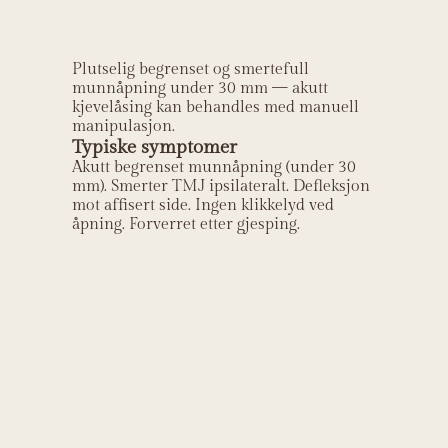
(låst kjeve)?
Plutselig begrenset og smertefull
munnåpning under 30 mm — akutt
kjevelåsing kan behandles med manuell
manipulasjon.
Typiske symptomer
Akutt begrenset munnåpning (under 30
mm). Smerter TMJ ipsilateralt. Defleksjon
mot affisert side. Ingen klikkelyd ved
åpning. Forverret etter gjesping.
Helt Helse sin