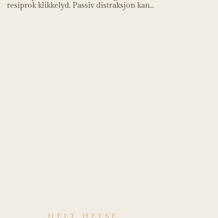
resiprok klikkelyd. Passiv distraksjon kan
gi noe økt åpning.
HELT HELSE