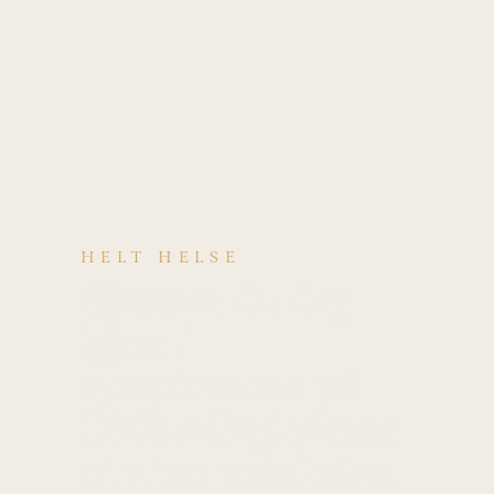
HELT HELSE
Kjenner du deg
igjen i
symptomene på
Diskusdisplaseme
nt uten reduksjon