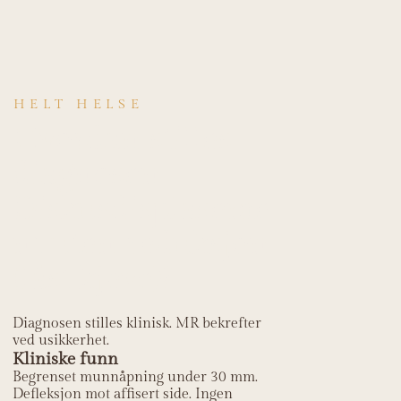
HELT HELSE
Hvordan stilles
diagnosen
Diskusdisplaseme
nt uten reduksjon
(låst kjeve)?
Diagnosen stilles klinisk. MR bekrefter
ved usikkerhet.
Kliniske funn
Begrenset munnåpning under 30 mm.
Defleksjon mot affisert side. Ingen