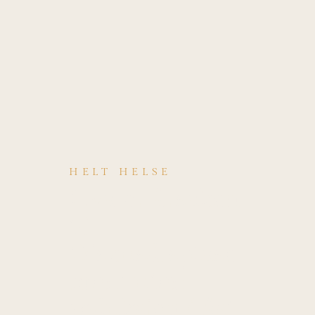
HELT HELSE
Hva er årsaken
til
Diskusdisplase
ment uten
reduksjon (låst