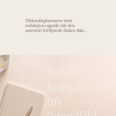
kjeve)?
Diskusdisplasement uten
reduksjon oppstår når den
anteriort forflyttede disken ikke
lenger kan reduseres spontant.
Bestill
konsultasj
on
"spesifikk