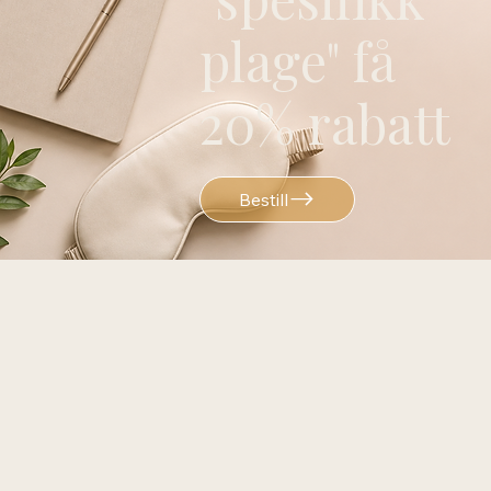
plage" få
20% rabatt
Bestill