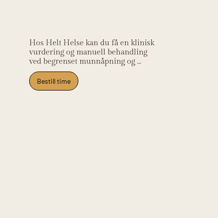
kliniske
relevans
Hos Helt Helse kan du få en klinisk 
vurdering og manuell behandling 
ved begrenset munnåpning og 
kjevelåsing, samt øvelser for å bedre 
kjevemobilitet. Vi samarbeider med 
Bestill time
tannlege og kjevekirurg ved behov. 
Klinikken ligger på Frysja og tar imot 
pasienter fra Kjelsås, Grefsen, Tåsen, 
Nydalen og Oslo nord.