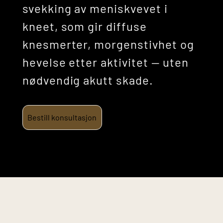
svekking av meniskvevet i
kneet, som gir diffuse
knesmerter, morgenstivhet og
hevelse etter aktivitet — uten
nødvendig akutt skade.
Bestill konsultasjon
Denne informasjonen er til generell kunnskap og
erstatter ikke medisinsk rådgivning. Kontakt lege
ved vedvarende plager.