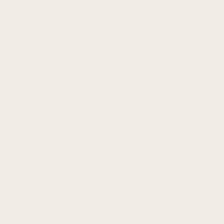
kollagenstruktur, lokal sensitivitet og redusert
senekapasitet. Tilstanden oppstår ved løping, sprint,
retningsendringer, tung styrketrening eller gradvis
overbelastning. Rammer løpere, ballspillere og
aktive voksne. Debuten er ofte gradvis med smerte
bak eller medialt/lateralt ved kneet, ømhet over
senefestet og smerte ved løp, knefleksjon mot
motstand eller dype hofte-/knebevegelser.