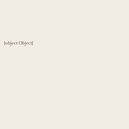
diagnosen
Degenerativ
meniskplage?
[object Object]