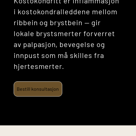
Kostokondritt er inflammasjon
i kostokondralleddene mellom
ribbein og brystbein — gir
lokale brystsmerter forverret
av palpasjon, bevegelse og
innpust som må skilles fra
hjertesmerter.
Bestill konsultasjon