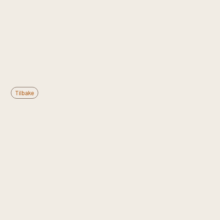
Denne informasjonen er til generell kunnskap og
erstatter ikke medisinsk rådgivning. Kontakt lege
ved vedvarende plager.
Tilbake
Hva er
costochondritt og
Tietzes syndrom?
Kostokondritt er inflammasjon i
kostokondralleddene — overgangen mellom