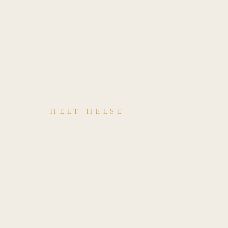
HELT HELSE
Hva er årsaken
til
Costochondritt
(Tietzes
syndrom)?