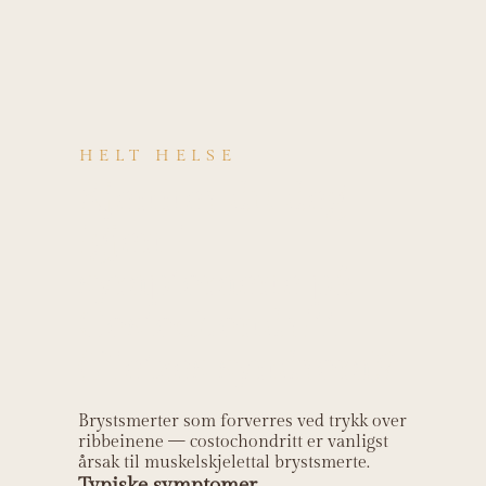
HELT HELSE
Kjenner du deg
igjen i
symptomene på
Costochondritt
(Tietzes syndrom)?
Brystsmerter som forverres ved trykk over
ribbeinene — costochondritt er vanligst
årsak til muskelskjelettal brystsmerte.
Typiske symptomer