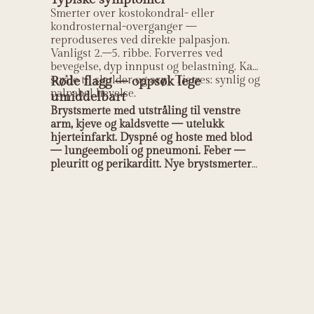
Smerter over kostokondral- eller
kondrosternal-overganger —
reproduseres ved direkte palpasjon.
Vanligst 2.–5. ribbe. Forverres ved
bevegelse, dyp innpust og belastning. Kan
stråle til skulder og arm. Tietzes: synlig og
Røde flagg — oppsøk lege
palpabel hevelse.
umiddelbart
Brystsmerte med utstråling til venstre
arm, kjeve og kaldsvette — utelukk
hjerteinfarkt. Dyspné og hoste med blod
— lungeemboli og pneumoni. Feber —
pleuritt og perikarditt. Nye brystsmerter
uten klar muskelskjelettal årsak — alltid
til lege.
Helt Helse sin