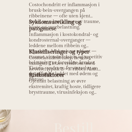
Costochondritt er inflammasjon i
brusk-bein-overgangen på
ribbeinene — ofte uten kjent
årsak, men kan utløses av traume,
Sykdomsutvikling og
hoste og overbelastning.
patogenese
Inflammasjon i kostokondral- og
kondrosternal-overganger —
leddene mellom ribbein og
brystbein. Mekanisme ukjent —
Klassifiseringer og typer
traume, virusinfeksjon og repetitiv
Costochondritt (uten hevelse,
belastning er foreslåtte årsaker.
vanligst). Tietzes syndrom (med
Tietzes syndrom: forstørrelse av
hevelse, typisk 2.–3. ribbe). Akutt
det affiserte leddet med ødem og
og kronisk form.
Risikofaktorer
fibrose.
Gjentatt belastning av øvre
ekstremitet, kraftig hoste, tidligere
brysttraume, virusinfeksjon og
alder 20–40 år.
Bestill