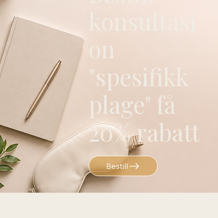
konsultasj
on
"spesifikk
plage" få
20% rabatt
Bestill