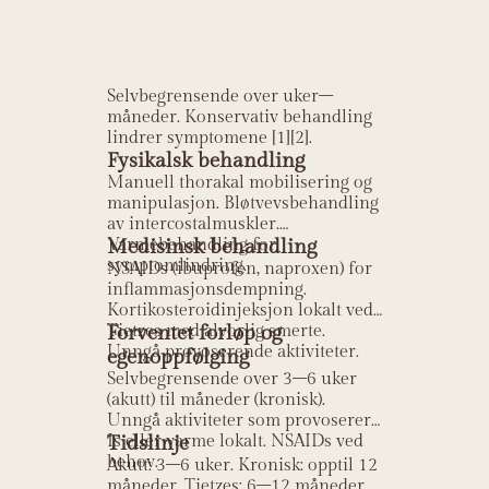
(Tietzes
syndrom)?
Selvbegrensende over uker–
måneder. Konservativ behandling
lindrer symptomene [1][2].
Fysikalsk behandling
Manuell thorakal mobilisering og
manipulasjon. Bløtvevsbehandling
av intercostalmuskler.
Varmebehandling for
Medisinsk behandling
symptomlindring.
NSAIDs (ibuprofen, naproxen) for
inflammasjonsdempning.
Kortikosteroidinjeksjon lokalt ved
Tietzes med alvorlig smerte.
Forventet forløp og
Unngå provoserende aktiviteter.
egenoppfølging
Selvbegrensende over 3–6 uker
(akutt) til måneder (kronisk).
Unngå aktiviteter som provoserer.
Is eller varme lokalt. NSAIDs ved
Tidslinje
behov.
Akutt: 3–6 uker. Kronisk: opptil 12
måneder. Tietzes: 6–12 måneder.