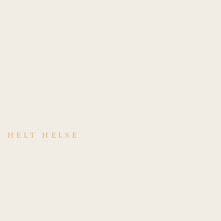
HELT HELSE
Hvordan stilles
diagnosen
Costochondritt
(Tietzes syndrom)?