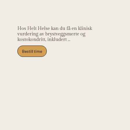
kliniske
relevans
Hos Helt Helse kan du få en klinisk 
vurdering av brystveggsmerte og 
kostokondritt, inkludert 
undersøkelse av thorakalcolumna og 
kostokondralledd. Vi samarbeider 
Bestill time
med lege for å utelukke alvorlige 
årsaker. Klinikken ligger på Frysja og 
tar imot pasienter fra Kjelsås, 
Grefsen, Tåsen, Nydalen og Oslo 
nord.