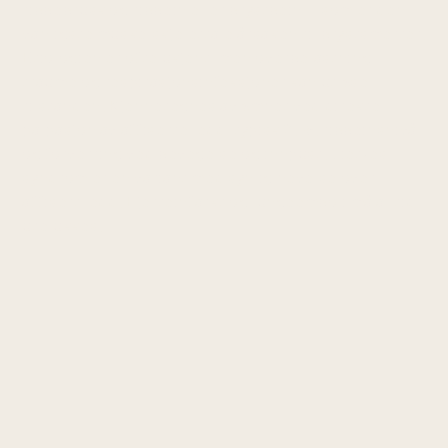
ribbebrusk og ribbein eller brystbein — som er den
vanligste muskelskjelettale årsaken til brystsmerter.
Etiologien er ofte ukjent, men overbelastning,
traume og respirasjonsinfeksjoner kan utløse
tilstanden. Kjennetegnes av ømhet ved direkte
palpasjon av affiserte ledd, typisk 2.–5. ribbeinsnivå,
og forverring ved bevegelse og innpust. Tietzes
syndrom er en variant med synlig hevelse over
affisert ledd. Hjerteinfarkt og lungeemboli må alltid
utelukkes.