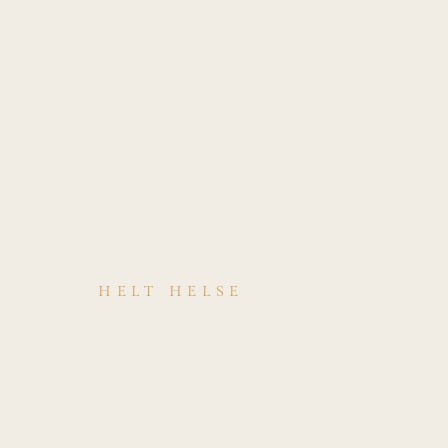
HELT HELSE
Hvordan
behandles
Costochondritt