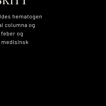
kyldes hematogen
kal columna og
 feber og
 medisinsk