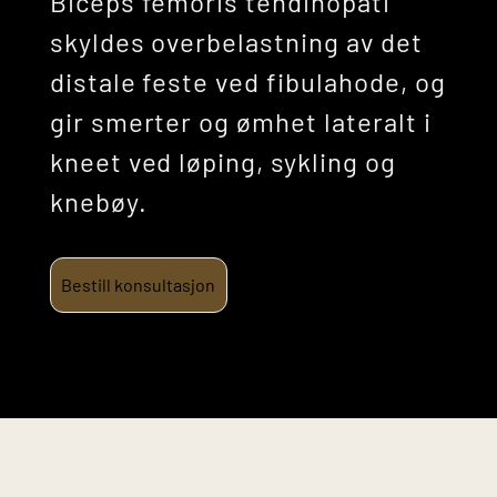
Biceps femoris tendinopati
skyldes overbelastning av det
distale feste ved fibulahode, og
gir smerter og ømhet lateralt i
kneet ved løping, sykling og
knebøy.
Bestill konsultasjon
Denne informasjonen er til generell kunnskap og
erstatter ikke medisinsk rådgivning. Kontakt lege