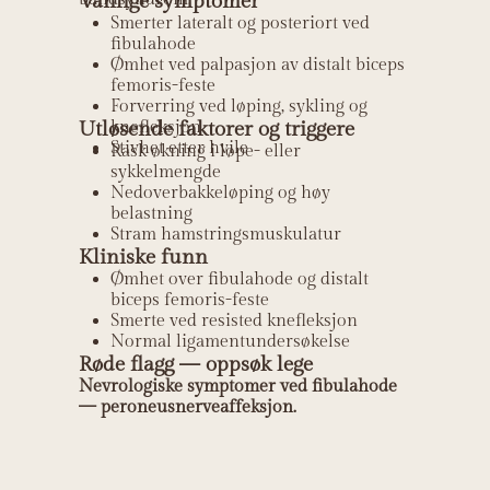
Vanlige symptomer
Smerter lateralt og posteriort ved
fibulahode
Ømhet ved palpasjon av distalt biceps
femoris-feste
Forverring ved løping, sykling og
Utløsende faktorer og triggere
knefleksjon
Stivhet etter hvile
Rask økning i løpe- eller
sykkelmengde
Nedoverbakkeløping og høy
belastning
Stram hamstringsmuskulatur
Kliniske funn
Ømhet over fibulahode og distalt
biceps femoris-feste
Smerte ved resisted knefleksjon
Normal ligamentundersøkelse
Røde flagg — oppsøk lege
Nevrologiske symptomer ved fibulahode
— peroneusnerveaffeksjon.