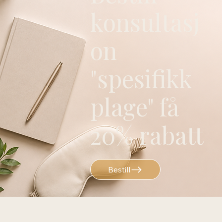
konsultasj
on
"spesifikk
plage" få
20% rabatt
Bestill