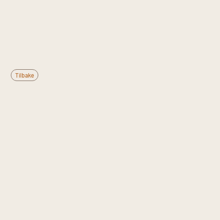
ved vedvarende plager.
Tilbake
Hva er Biceps
femoris
tendinopati?
Biceps femoris tendinopati er en seneplage i den
laterale hamstringssenen nær fibulahodet.
Patofysiologisk gir repetitiv strekk, kompresjon og
kraftoverføring ved knefleksjon/hoftestrekning