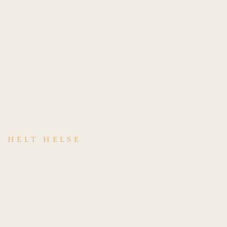
HELT HELSE
Hvordan stilles
diagnosen Biceps
femoris
tendinopati?