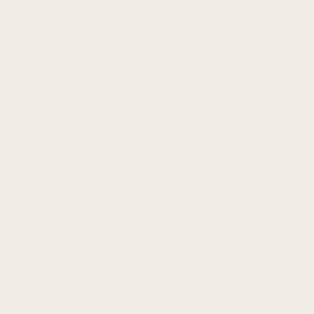
mikroskopiske seneforandringer og smerte. Den
oppstår ofte ved sprint, fotball, løping i bakker,
styrketrening eller etter tidligere hamstringsskade.
Rammer idrettsutøvere og aktive personer med høye
krav til akselerasjon og retningsendring. Debuten er
gradvis eller subakutt med smerte på
utsiden/baksiden av kneet, ømhet ved fibulahodet
og smerte ved knefleksjon mot motstand.