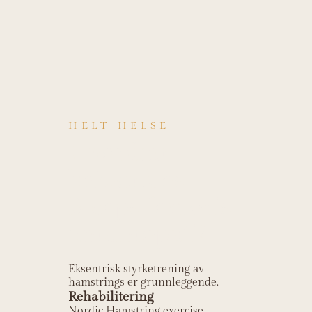
HELT HELSE
Hvordan
behandles
Biceps femoris
tendinopati?
Eksentrisk styrketrening av
hamstrings er grunnleggende.
Rehabilitering
Nordic Hamstring exercise.