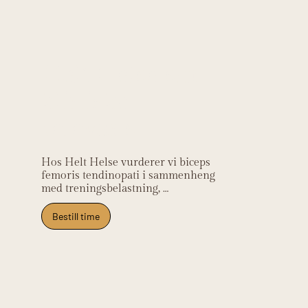
Helt Helse sin
kliniske
relevans
Hos Helt Helse vurderer vi biceps 
femoris tendinopati i sammenheng 
med treningsbelastning, 
senekapasitet og biomekanikk. Målet 
er å bygge opp senens 
Bestill time
belastningstoleranse og hjelpe deg 
tilbake til aktivitet.

Vi hjelper deg med klinisk 
undersøkelse, eksentrisk 
styrkeprogram og belastningsstyring. 
Behandlingen kan inkludere manuell 