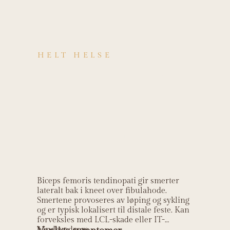
HELT HELSE
Kjenner du deg
igjen i
symptomene på
Biceps femoris
tendinopati?
Biceps femoris tendinopati gir smerter
lateralt bak i kneet over fibulahode.
Smertene provoseres av løping og sykling
og er typisk lokalisert til distale feste. Kan
forveksles med LCL-skade eller IT-
båndsyndrom.