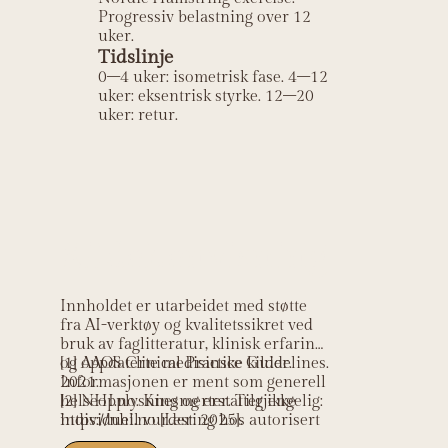
Progressiv belastning over 12
uker.
Tidslinje
0–4 uker: isometrisk fase. 4–12
uker: eksentrisk styrke. 12–20
uker: retur.
Kildehenvisning
Innholdet er utarbeidet med støtte
fra AI-verktøy og kvalitetssikret ved
bruk av faglitteratur, klinisk erfaring
og oppdaterte medisinske kilder.
[1] AAOS Clinical Practice Guidelines.
Informasjonen er ment som generell
2021.
helseopplysning og erstatter ikke
[2] NHI.no. Knesmerter. Tilgjengelig:
individuell vurdering hos autorisert
https://nhi.no [Lest: 2025].
helsepersonell.