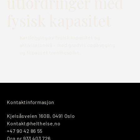
utfordringer med
fysisk kapasitet
Kartlegging av fysisk kapasitet og
aktivitetsnivå – med gradvis oppbygging
og tilpasset treningsplan.
Kontaktinformasjon
Kjelsåsveien 160B, 0491 Oslo
Kontakt@helthelse.no
+47 90 42 86 55
Org.nr 933 403 726