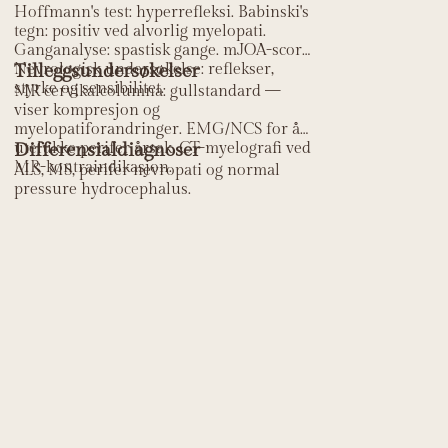
Hoffmann's test: hyperrefleksi. Babinski's
tegn: positiv ved alvorlig myelopati.
Ganganalyse: spastisk gange. mJOA-score.
Nevrologisk undersøkelse: reflekser,
Tilleggsundersøkelser
styrke og sensibilitet.
MR cervikalcolumna: gullstandard —
viser kompresjon og
myelopatiforandringer. EMG/NCS for å
utelukke perifer årsak. CT-myelografi ved
Differensialdiagnoser
MR-kontraindikasjon.
ALS, MS, perifer nevropati og normal
pressure hydrocephalus.