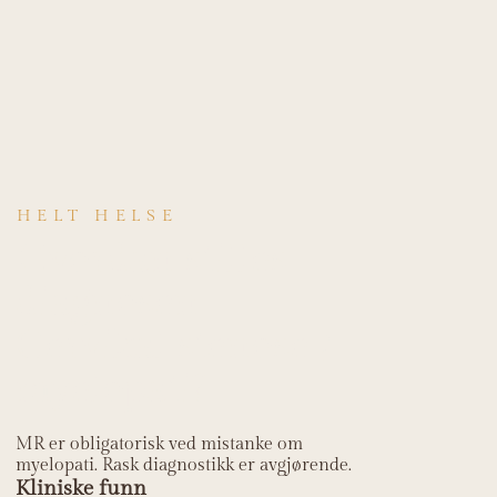
HELT HELSE
Hvordan stilles
diagnosen
Cervikal stenose /
myelopati?
MR er obligatorisk ved mistanke om
myelopati. Rask diagnostikk er avgjørende.
Kliniske funn