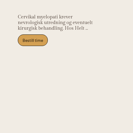
relevans
Cervikal myelopati krever 
nevrologisk utredning og eventuelt 
kirurgisk behandling. Hos Helt 
Helse screener vi for myelopati-tegn 
og koordinerer til nevrolog 
Bestill time
umiddelbart. Vi tilbyr rehabilitering 
etter kirurgisk behandling. Klinikken 
ligger på Frysja.