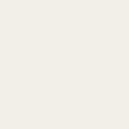
cervikalkanalen — oftest ved cervikal spondylose
med osteofytter og fortykkede gule ligamenter.
Kompresjon forstyrrer lange baner og gir spastisk
parese av underekstremitetene og ataktisk gange.
Kjennetegnes av gangforstyrrelser og
balanseprobemer, håndklossethet, redusert
finmotorikk, Lhermittes tegn og eventuelt blære- og
tarmforstyrrelser. Krever MR og nevrologisk
utredning. Kirurgisk dekompresjon forhindrer
progresjon.