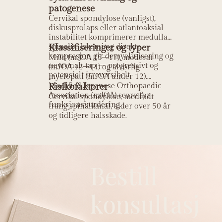
patogenese
Cervikal spondylose (vanligst),
diskusprolaps eller atlantoaksial
instabilitet komprimerer medulla
spinalis. Iskemi og direkte
Klassifiseringer og typer
kompresjon gir demyelinisering og
Mild (mJOA 15–17), moderat
nevronalt tap — progressivt og
(mJOA 12–14) og alvorlig
potensielt irreversibelt.
myelopati (mJOA under 12).
Modified Japanese Orthopaedic
Risikofaktorer
Association (mJOA) score for
Cervikal spondylose, medfødt
funksjonsvurdering.
trang spinalkanal, alder over 50 år
og tidligere halsskade.
Bestill
konsultasj