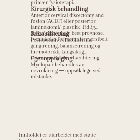
primær fysioterapi.
Kirurgisk behandling
Anterior cervical discectomy and
fusion (ACDF) eller posterior
laminektomi/-plastikk. Tidlig
dekompresjon gir best prognose.
Rehabilitering
Forsinkelse forverrer irreversibelt.
Postoperativ rehabilitering:
gangtrening, balansetrening og
fin-motorikk. Langsiktig
nevromuskulær rehabilitering.
Egenoppfølging
Myelopati behandles av
nevrokirurg — oppsøk lege ved
mistanke.
Kildehenvisning
Innholdet er utarbeidet med støtte