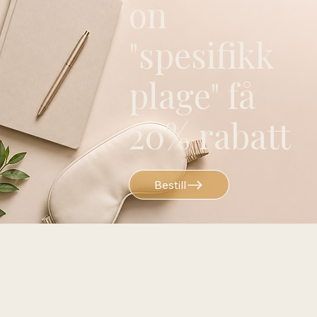
on
"spesifikk
plage" få
20% rabatt
Bestill