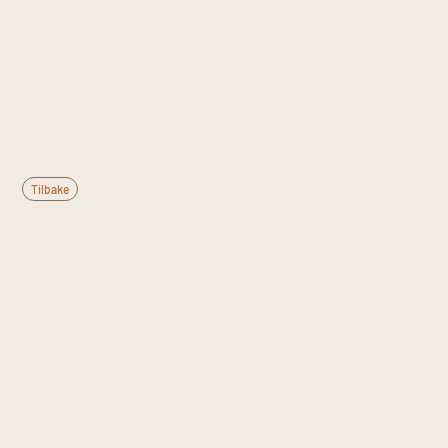
Denne informasjonen er til generell kunnskap og
erstatter ikke medisinsk rådgivning. Kontakt lege
ved vedvarende plager.
Tilbake
Hva er cervikal
stenose /
myelopati?
Cervikal myelopati er ryggmarksdysfunksjon
forårsaket av kompresjon av medulla spinalis i