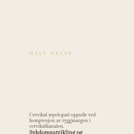
HELT HELSE
Hva er årsaken
til Cervikal
stenose /
myelopati?
Cervikal myelopati oppstår ved
kompresjon av ryggmargen i
cervikalkanalen.
Sykdomsutvikling og