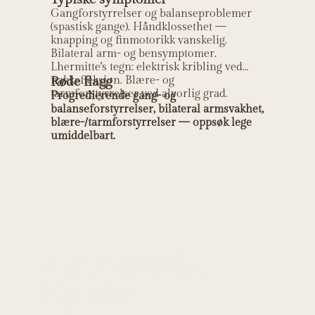
Gangforstyrrelser og balanseproblemer
(spastisk gange). Håndklossethet —
knapping og finmotorikk vanskelig.
Bilateral arm- og bensymptomer.
Lhermitte's tegn: elektrisk kribling ved
nakkefleksjon. Blære- og
Røde flagg
tarmforstyrrelser ved alvorlig grad.
Progredierende gang- og
balanseforstyrrelser, bilateral armsvakhet,
blære-/tarmforstyrrelser — oppsøk lege
umiddelbart.
Helt Helse sin
kliniske