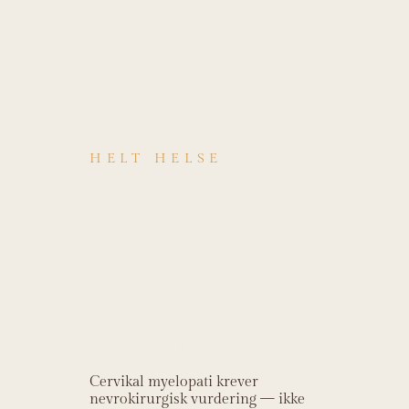
HELT HELSE
Hvordan
behandles
Cervikal
stenose /
myelopati?
Cervikal myelopati krever
nevrokirurgisk vurdering — ikke