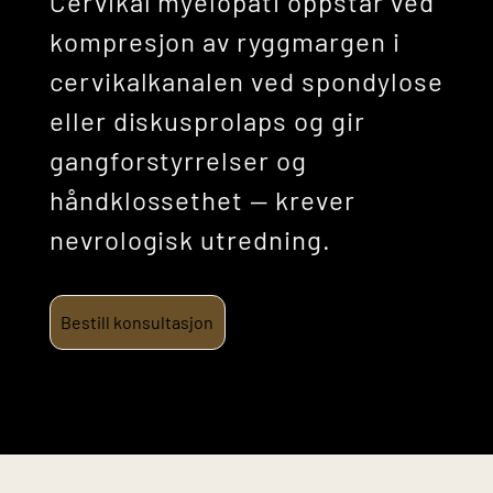
Cervikal myelopati oppstår ved
kompresjon av ryggmargen i
cervikalkanalen ved spondylose
eller diskusprolaps og gir
gangforstyrrelser og
håndklossethet — krever
nevrologisk utredning.
Bestill konsultasjon