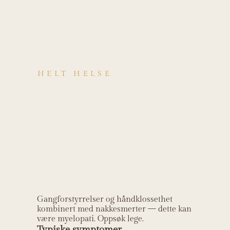
HELT HELSE
Kjenner du deg
igjen i
symptomene på
Cervikal stenose /
myelopati?
Gangforstyrrelser og håndklossethet
kombinert med nakkesmerter — dette kan
være myelopati. Oppsøk lege.
Typiske symptomer